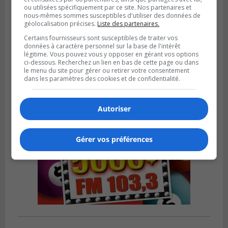
ou utilisées spécifiquement par ce site. Nos partenaires et
nous-mêmes sommes susceptibles d'utiliser des données de
SAINT-HUBERT
géolocalisation précises.
Liste des partenaires.
Publié le 29 janvier 2023 à 12h00
Le Sessions d’information juridique en
Certains fournisseurs sont susceptibles de traiter vos
données à caractère personnel sur la base de l'intérêt
droit familial d’Inform’elle reprennent
légitime. Vous pouvez vous y opposer en gérant vos options
ci-dessous. Recherchez un lien en bas de cette page ou dans
le menu du site pour gérer ou retirer votre consentement
dans les paramètres des cookies et de confidentialité.
Autoriser
Gérer vos préférences