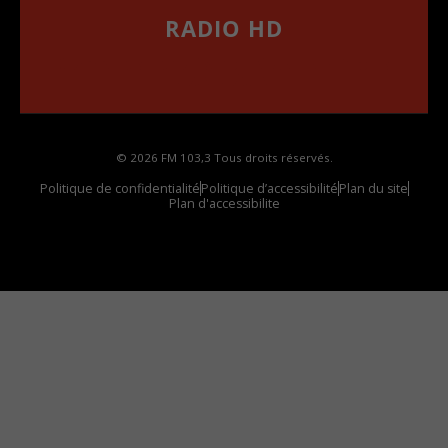
RADIO HD
••••••••••••••••••
Comment synthoniser la fréquence HD dans
votre voiture
© 2026 FM 103,3 Tous droits réservés.
Politique de confidentialité
Politique d’accessibilité
Plan du site
Plan d'accessibilite