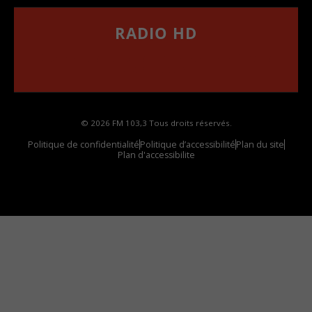
RADIO HD
••••••••••••••••••
Comment synthoniser la fréquence HD dans
votre voiture
© 2026 FM 103,3 Tous droits réservés.
Politique de confidentialité
Politique d’accessibilité
Plan du site
Plan d'accessibilite