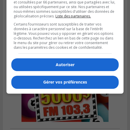
et consultées par 66 partenaires, ainsi que partagées avec lui,
ou utilisées spécifiquement par ce site. Nos partenaires et
nous-mêmes sommes susceptibles d'utiliser des données de
géolocalisation précises.
Liste des partenaires.
SAINT-CATHERINE
Publié le 30 juillet 2026 à 07h58
Certains fournisseurs sont susceptibles de traiter vos
Sainte-Catherine prolonge son aide
données à caractère personnel sur la base de l'intérêt
financière au Complexe Le Partage
légitime. Vous pouvez vous y opposer en gérant vos options
ci-dessous. Recherchez un lien en bas de cette page ou dans
le menu du site pour gérer ou retirer votre consentement
dans les paramètres des cookies et de confidentialité.
Autoriser
Gérer vos préférences