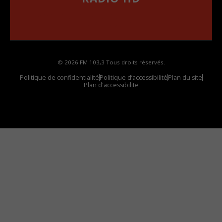
••••••••••••••••••
Comment synthoniser la fréquence HD dans
votre voiture
© 2026 FM 103,3 Tous droits réservés.
Politique de confidentialité
Politique d’accessibilité
Plan du site
Plan d'accessibilite