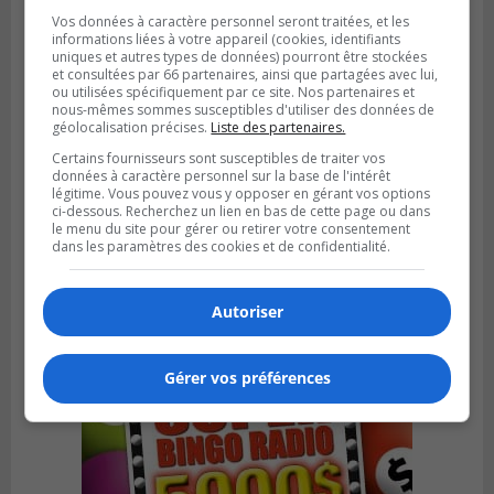
Vos données à caractère personnel seront traitées, et les
informations liées à votre appareil (cookies, identifiants
uniques et autres types de données) pourront être stockées
et consultées par 66 partenaires, ainsi que partagées avec lui,
ou utilisées spécifiquement par ce site. Nos partenaires et
nous-mêmes sommes susceptibles d'utiliser des données de
géolocalisation précises.
Liste des partenaires.
Certains fournisseurs sont susceptibles de traiter vos
données à caractère personnel sur la base de l'intérêt
légitime. Vous pouvez vous y opposer en gérant vos options
SAINT-HUBERT
ci-dessous. Recherchez un lien en bas de cette page ou dans
Publié le 6 août 2026 à 09h39
le menu du site pour gérer ou retirer votre consentement
Longueuil injecte 1,5 M$ pour moderniser
dans les paramètres des cookies et de confidentialité.
deux stations de pompage
Autoriser
Gérer vos préférences