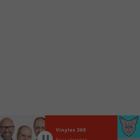
Voici la procédure ;)
À partir de votre téléphone, allez sur le site
internet de la Radio allumée au
www.fm1033.ca
Ensuite cliquez sur l’icône situé au bas de
votre écran
(celui qui représente un carré incluant une
flèche dirigé vers le haut)
Cliquez maintenant sur l’option Ajouter sur
l’écran d’accueil et vous verrez apparaître le
logo du FM 103,3
Faites Enregistrer en haut à droite.
Et voilà! Toutes les infos et l’écoute de votre radio
locale vous sont maintenant accessibles en un clic!
Audio
Vinyles 360
00:00
00:00
Player
Éric Laferrière