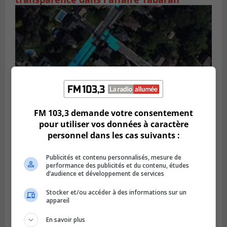
FM 103,3 demande votre consentement
pour utiliser vos données à caractère
personnel dans les cas suivants :
GREENFIELD PARK
Publié le 6 août 2026 à 13h45
Greenfield Park veut s’armer contre les
Publicités et contenu personnalisés, mesure de
fortes
performance des publicités et du contenu, études
pluies
d’audience et développement de services
Stocker et/ou accéder à des informations sur un
appareil
En savoir plus