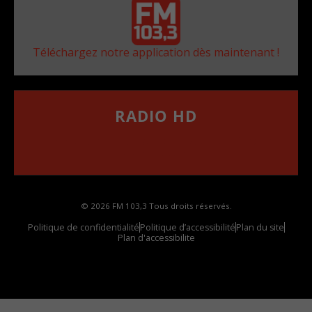
Téléchargez notre application dès maintenant !
RADIO HD
••••••••••••••••••
Comment synthoniser la fréquence HD dans
votre voiture
© 2026 FM 103,3 Tous droits réservés.
Politique de confidentialité
Politique d’accessibilité
Plan du site
Plan d'accessibilite