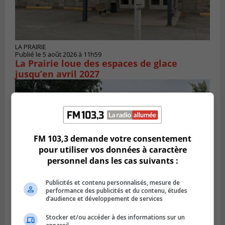
LA PRAIRIE
Publié le 5 août 2026 à 11h59
La Prairie loue des espaces de glace
jusqu’en avril 2027
FM 103,3 demande votre consentement
pour utiliser vos données à caractère
personnel dans les cas suivants :
Publicités et contenu personnalisés, mesure de
performance des publicités et du contenu, études
d’audience et développement de services
LA PRAIRIE
Publié le 4 août 2026 à 15h50
Stocker et/ou accéder à des informations sur un
Le mur du rempart de La Prairie retrouve