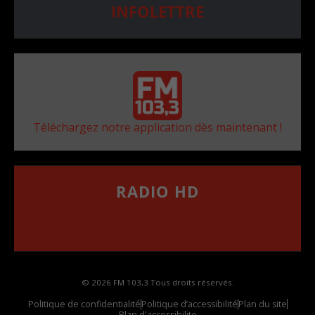
INFOLETTRE
Téléchargez notre application dès maintenant !
RADIO HD
••••••••••••••••••
Comment synthoniser la fréquence HD dans
votre voiture
© 2026 FM 103,3 Tous droits réservés.
Politique de confidentialité
Politique d’accessibilité
Plan du site
Plan d'accessibilite