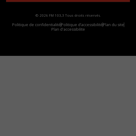
© 2026 FM 103,3 Tous droits réservés.
Politique de confidentialité
Politique d’accessibilité
Plan du site
Plan d'accessibilite
Comment installer notre vignette sur votre
appareil mobile