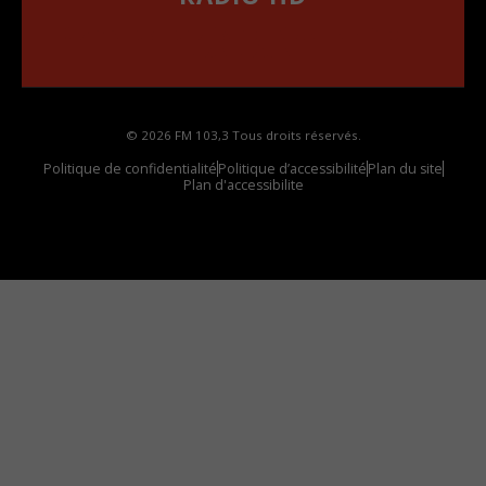
••••••••••••••••••
Comment synthoniser la fréquence HD dans
votre voiture
© 2026 FM 103,3 Tous droits réservés.
Politique de confidentialité
Politique d’accessibilité
Plan du site
Plan d'accessibilite