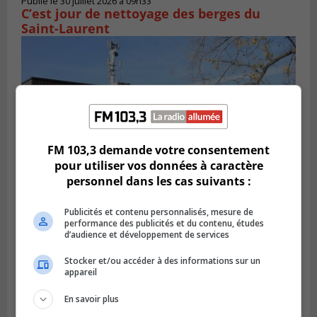
Publié le 30 juillet 2026 à 09h33
C’est jour de nettoyage des berges du
Saint-Laurent
FM 103,3 demande votre consentement
pour utiliser vos données à caractère
personnel dans les cas suivants :
Publicités et contenu personnalisés, mesure de
CANDIAC
performance des publicités et du contenu, études
Publié le 27 juillet 2026 à 14h40
d’audience et développement de services
Candiac propulse sa transition verte
Stocker et/ou accéder à des informations sur un
appareil
En savoir plus