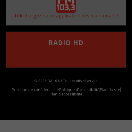
Téléchargez notre application dès maintenant !
RADIO HD
••••••••••••••••••
Comment synthoniser la fréquence HD dans
votre voiture
© 2026 FM 103,3 Tous droits réservés.
Politique de confidentialité
Politique d’accessibilité
Plan du site
Plan d'accessibilite