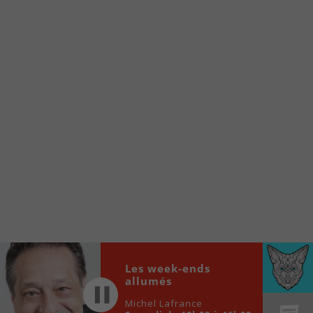
À partir de votre téléphone, allez sur le site
internet de la Radio allumée au
www.fm1033.ca
Ensuite cliquez sur l’icône situé au bas de
votre écran
(celui qui représente un carré incluant une
flèche dirigé vers le haut)
Cliquez maintenant sur l’option Ajouter sur
l’écran d’accueil et vous verrez apparaître le
logo du FM 103,3
Faites Enregistrer en haut à droite.
Et voilà! Toutes les infos et l’écoute de votre radio
locale vous sont maintenant accessibles en un clic!
Les week-ends
Audio
00:00
00:00
allumés
Player
Michel Lafrance