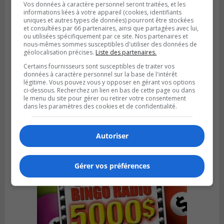
Vos données à caractère personnel seront traitées, et les
informations liées à votre appareil (cookies, identifiants
uniques et autres types de données) pourront être stockées
et consultées par 66 partenaires, ainsi que partagées avec lui,
ou utilisées spécifiquement par ce site. Nos partenaires et
nous-mêmes sommes susceptibles d'utiliser des données de
géolocalisation précises.
Liste des partenaires.
Certains fournisseurs sont susceptibles de traiter vos
données à caractère personnel sur la base de l'intérêt
SAINT-BRUNO-DE-MONTARVILLE
légitime. Vous pouvez vous y opposer en gérant vos options
Publié le 26 juillet 2026 à 08h01
ci-dessous. Recherchez un lien en bas de cette page ou dans
Saint‑Bruno veut accélérer l’abandon des
le menu du site pour gérer ou retirer votre consentement
outils à essence
dans les paramètres des cookies et de confidentialité.
Autoriser
Gérer vos préférences