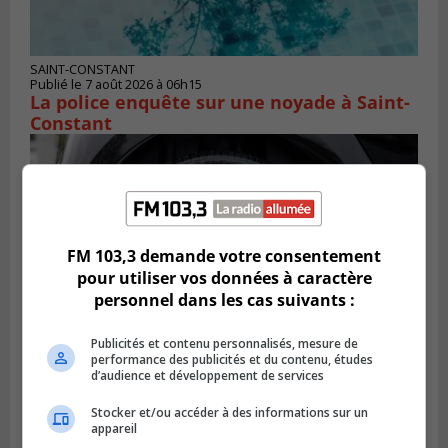
SAINT-CONSTANT
Publié le 7 août 2026 à 06h15
La police enquête sur une noyade à Saint-
Constant
FM 103,3 demande votre consentement
pour utiliser vos données à caractère
personnel dans les cas suivants :
Publicités et contenu personnalisés, mesure de
performance des publicités et du contenu, études
d’audience et développement de services
LONGUEUIL
Publié le 6 août 2026 à 11h58
Stocker et/ou accéder à des informations sur un
Des jeunes ciblent la Montérégie pour
appareil
le Défi écrou de roue