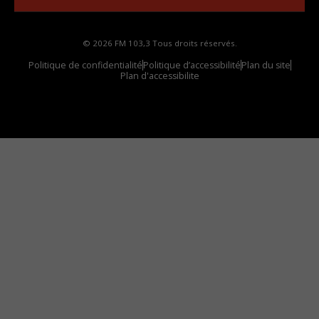
© 2026 FM 103,3 Tous droits réservés.
Politique de confidentialité
Politique d’accessibilité
Plan du site
Plan d'accessibilite
Comment installer notre vignette sur votre
appareil mobile