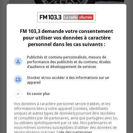
LONGUEUIL
Publié le 6 août 2026 à 11h58
FM 103,3 demande votre consentement
Des jeunes ciblent la Montérégie pour
pour utiliser vos données à caractère
le Défi écrou de roue
personnel dans les cas suivants :
Publicités et contenu personnalisés, mesure de
performance des publicités et du contenu, études
d’audience et développement de services
Stocker et/ou accéder à des informations sur un
appareil
En savoir plus
Vos données à caractère personnel seront traitées, et les
informations liées à votre appareil (cookies, identifiants
uniques et autres types de données) pourront être stockées
et consultées par 66 partenaires, ainsi que partagées avec lui,
Publié le 6 août 2026 à 05h39
ou utilisées spécifiquement par ce site. Nos partenaires et
La grenade du camping du lac Cristal était
nous-mêmes sommes susceptibles d'utiliser des données de
inoffensive
géolocalisation précises.
Liste des partenaires.