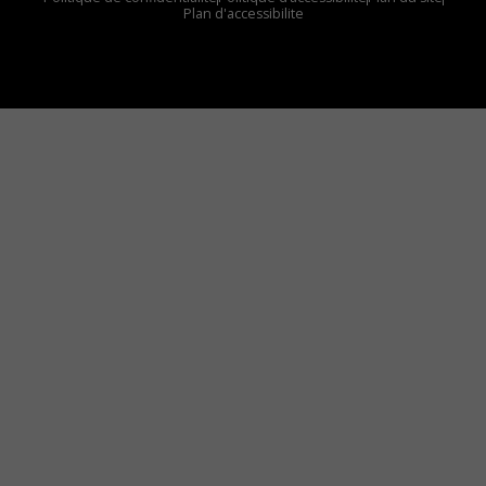
Plan d'accessibilite
Comment installer notre vignette sur votre
appareil mobile
Vous avez envie d’écouter le FM 103,3 ou notre