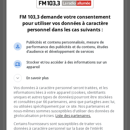
La Prairie loue des espaces de glace
jusqu’en avril 2027
FM 103,3 demande votre consentement
pour utiliser vos données à caractère
personnel dans les cas suivants :
Publicités et contenu personnalisés, mesure de
performance des publicités et du contenu, études
d’audience et développement de services
Stocker et/ou accéder à des informations sur un
appareil
En savoir plus
LA PRAIRIE
Vos données à caractère personnel seront traitées, et les
Publié le 4 août 2026 à 15h50
informations liées à votre appareil (cookies, identifiants
Le mur du rempart de La Prairie retrouve
uniques et autres types de données) pourront être stockées
sa jeunesse
et consultées par 66 partenaires, ainsi que partagées avec lui,
ou utilisées spécifiquement par ce site. Nos partenaires et
nous-mêmes sommes susceptibles d'utiliser des données de
géolocalisation précises.
Liste des partenaires.
Certains fournisseurs sont susceptibles de traiter vos
données à caractère personnel sur la base de l'intérêt