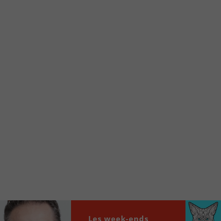
d’accueil rapidement.
Voici la procédure ;)
À partir de votre téléphone, allez sur le site
internet de la Radio allumée au
www.fm1033.ca
Ensuite cliquez sur l’icône situé au bas de
votre écran
(celui qui représente un carré incluant une
flèche dirigé vers le haut)
Cliquez maintenant sur l’option Ajouter sur
l’écran d’accueil et vous verrez apparaître le
logo du FM 103,3
Faites Enregistrer en haut à droite.
Et voilà! Toutes les infos et l’écoute de votre radio
locale vous sont maintenant accessibles en un clic!
Les week-ends
Audio