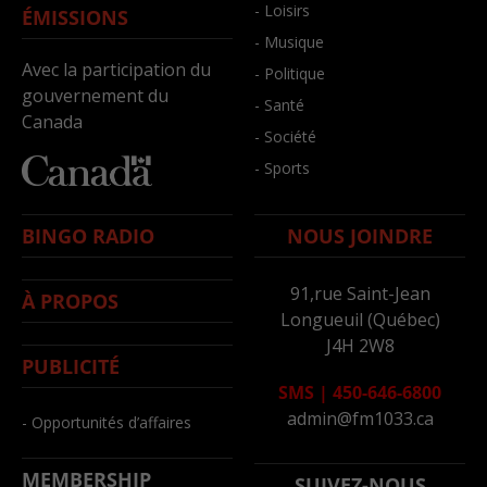
- Loisirs
ÉMISSIONS
- Musique
Avec la participation du
- Politique
gouvernement du
- Santé
Canada
- Société
- Sports
BINGO RADIO
NOUS JOINDRE
91,rue Saint-Jean
À PROPOS
Longueuil (Québec)
J4H 2W8
PUBLICITÉ
SMS
|
450-646-6800
admin@fm1033.ca
- Opportunités d’affaires
MEMBERSHIP
SUIVEZ-NOUS