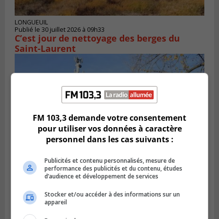
LONGUEUIL
Publié le 30 juillet 2026 à 09h33
C’est jour de nettoyage des berges du
Saint-Laurent
FM 103,3 demande votre consentement
pour utiliser vos données à caractère
personnel dans les cas suivants :
Publicités et contenu personnalisés, mesure de
performance des publicités et du contenu, études
d’audience et développement de services
CANDIAC
Publié le 27 juillet 2026 à 14h40
Candiac propulse sa transition verte
Stocker et/ou accéder à des informations sur un
appareil