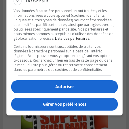
En savoir plus
Vos données à caractère personnel seront traitées, et les
informations liées à votre appareil (cookies, identifiants
uniques et autres types de données) pourront être stockées
et consultées par 66 partenaires, ainsi que partagées avec lui,
ou utilisées spécifiquement par ce site. Nos partenaires et
nous-mêmes sommes susceptibles d'utiliser des données de
géolocalisation précises.
Liste des partenaires.
Certains fournisseurs sont susceptibles de traiter vos
données à caractère personnel sur la base de l'intérêt
légitime. Vous pouvez vous y opposer en gérant vos options
ci-dessous. Recherchez un lien en bas de cette page ou dans
SAINT-BRUNO-DE-MONTARVILLE
le menu du site pour gérer ou retirer votre consentement
Publié le 26 juillet 2026 à 08h01
dans les paramètres des cookies et de confidentialité.
Saint‑Bruno veut accélérer l’abandon des
outils à essence
Autoriser
Gérer vos préférences