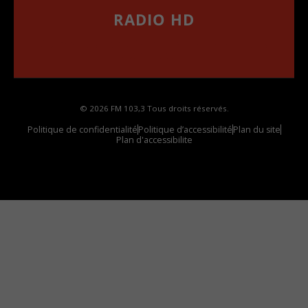
RADIO HD
••••••••••••••••••
Comment synthoniser la fréquence HD dans
votre voiture
© 2026 FM 103,3 Tous droits réservés.
Politique de confidentialité
Politique d’accessibilité
Plan du site
Plan d'accessibilite