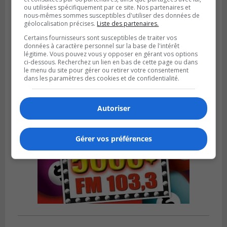
ou utilisées spécifiquement par ce site. Nos partenaires et
nous-mêmes sommes susceptibles d'utiliser des données de
LA PRAIRIE
géolocalisation précises.
Liste des partenaires.
Publié le 5 août 2026 à 11h59
La Prairie loue des espaces de glace
Certains fournisseurs sont susceptibles de traiter vos
données à caractère personnel sur la base de l'intérêt
jusqu’en avril 2027
légitime. Vous pouvez vous y opposer en gérant vos options
ci-dessous. Recherchez un lien en bas de cette page ou dans
le menu du site pour gérer ou retirer votre consentement
dans les paramètres des cookies et de confidentialité.
Autoriser
Gérer vos préférences