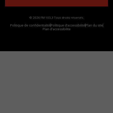
© 2026 FM 103,3 Tous droits réservés.
Politique de confidentialité
Politique d’accessibilité
Plan du site
Plan d'accessibilite
Comment installer notre vignette sur votre