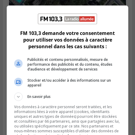
GREENFIELD PARK
Publié le 6 août 2026 à 13h45
Greenfield Park veut s’armer contre les
fortes
FM 103,3 demande votre consentement
pluies
pour utiliser vos données à caractère
personnel dans les cas suivants :
Publicités et contenu personnalisés, mesure de
performance des publicités et du contenu, études
d’audience et développement de services
Stocker et/ou accéder à des informations sur un
appareil
En savoir plus
Vos données à caractère personnel seront traitées, et les
informations liées à votre appareil (cookies, identifiants
uniques et autres types de données) pourront être stockées
SAINT-HUBERT
et consultées par 66 partenaires, ainsi que partagées avec lui,
Publié le 6 août 2026 à 09h39
ou utilisées spécifiquement par ce site. Nos partenaires et
Longueuil injecte 1,5 M$ pour moderniser
nous-mêmes sommes susceptibles d'utiliser des données de