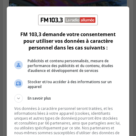
BROSSARD
Publié le 31 juillet 2026 à 12h00
FM 103,3 demande votre consentement
Le transport à la demande du RTL prend
pour utiliser vos données à caractère
de l’expansion à Brossard
personnel dans les cas suivants :
Publicités et contenu personnalisés, mesure de
performance des publicités et du contenu, études
d’audience et développement de services
Stocker et/ou accéder à des informations sur un
appareil
En savoir plus
Vos données à caractère personnel seront traitées, et les
informations liées à votre appareil (cookies, identifiants
uniques et autres types de données) pourront être stockées
et consultées par 66 partenaires, ainsi que partagées avec lui,
BOUCHERVILLE
ou utilisées spécifiquement par ce site. Nos partenaires et
Publié le 31 juillet 2026 à 06h57
Boucherville veut de la sécurité
nous-mêmes sommes susceptibles d'utiliser des données de