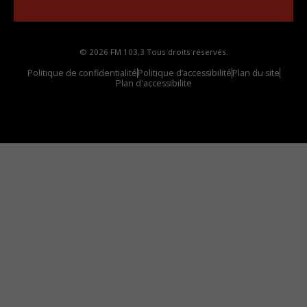
© 2026 FM 103,3 Tous droits réservés.
Politique de confidentialité
Politique d’accessibilité
Plan du site
Plan d'accessibilite
Comment installer notre vignette sur votre