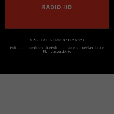
RADIO HD
••••••••••••••••••
Comment synthoniser la fréquence HD dans
votre voiture
© 2026 FM 103,3 Tous droits réservés.
Politique de confidentialité
Politique d’accessibilité
Plan du site
Plan d'accessibilite