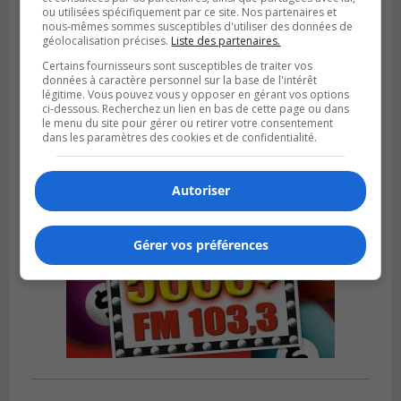
ou utilisées spécifiquement par ce site. Nos partenaires et
nous-mêmes sommes susceptibles d'utiliser des données de
LONGUEUIL
géolocalisation précises.
Liste des partenaires.
Publié le 31 juillet 2026 à 09h28
Alexandre Da Costa s’en va diriger au
Certains fournisseurs sont susceptibles de traiter vos
données à caractère personnel sur la base de l'intérêt
Mexique
légitime. Vous pouvez vous y opposer en gérant vos options
ci-dessous. Recherchez un lien en bas de cette page ou dans
le menu du site pour gérer ou retirer votre consentement
dans les paramètres des cookies et de confidentialité.
Autoriser
Gérer vos préférences