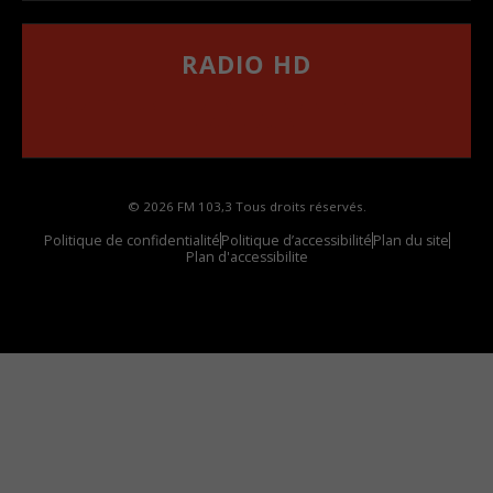
RADIO HD
••••••••••••••••••
Comment synthoniser la fréquence HD dans
votre voiture
© 2026 FM 103,3 Tous droits réservés.
Politique de confidentialité
Politique d’accessibilité
Plan du site
Plan d'accessibilite