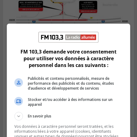
FM 103,3 demande votre consentement
pour utiliser vos données à caractère
BOUCHERVILLE
personnel dans les cas suivants :
Publié le 5 août 2026 à 15h25
Le MTMD annonce des fermetures sur
l’autoroute 20 à Boucherville
Publicités et contenu personnalisés, mesure de
performance des publicités et du contenu, études
d’audience et développement de services
Stocker et/ou accéder à des informations sur un
appareil
En savoir plus
Vos données à caractère personnel seront traitées, et les
informations liées à votre appareil (cookies, identifiants
uniques et autres types de données) pourront être stockées