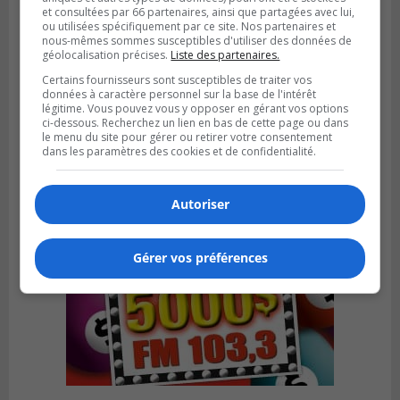
et consultées par 66 partenaires, ainsi que partagées avec lui,
ou utilisées spécifiquement par ce site. Nos partenaires et
nous-mêmes sommes susceptibles d'utiliser des données de
géolocalisation précises.
Liste des partenaires.
VIEUX-LONGUEUIL
Publié le 31 juillet 2026 à 14h20
Certains fournisseurs sont susceptibles de traiter vos
Le RTL dévoile sa nouvelle flotte de
données à caractère personnel sur la base de l'intérêt
légitime. Vous pouvez vous y opposer en gérant vos options
transport adapté
ci-dessous. Recherchez un lien en bas de cette page ou dans
le menu du site pour gérer ou retirer votre consentement
dans les paramètres des cookies et de confidentialité.
Autoriser
Gérer vos préférences