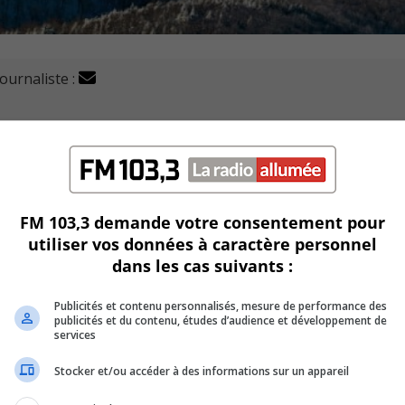
journaliste :
à très bonne, à 82 % », selon plusieurs partenaires touris
e.
er trimestre a été de 50,1 %.
FM 103,3 demande votre consentement pour
on à 2019, à la même période.
utiliser vos données à caractère personnel
dans les cas suivants :
nne pour la majorité des entreprises de la Montérégie.
Publicités et contenu personnalisés, mesure de performance des
publicités et du contenu, études d’audience et développement de
services
nne pour les hôteliers, d’après leurs premières estimations.
Stocker et/ou accéder à des informations sur un appareil
ns d’affaires, qui auront lieu cet été.