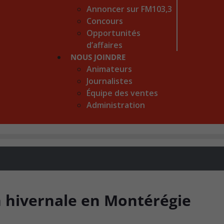
Annoncer sur FM103,3
Concours
Opportunités
d’affaires
NOUS JOINDRE
Animateurs
Journalistes
Équipe des ventes
Administration
on hivernale en Montérégie