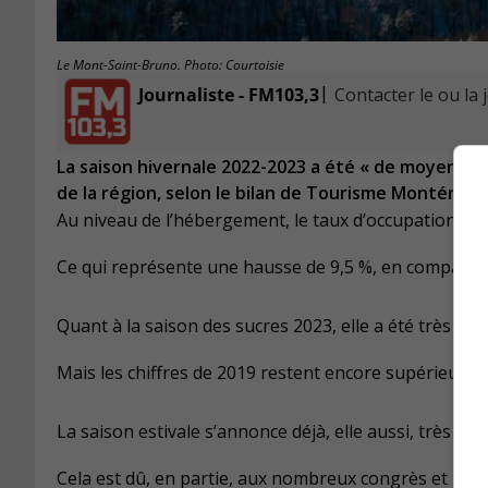
Le Mont-Saint-Bruno. Photo: Courtoisie
|
Journaliste - FM103,3
Contacter le ou la 
La saison hivernale 2022-2023 a été « de moyenne, 
de la région, selon le bilan de Tourisme Montérégi
Au niveau de l’hébergement, le taux d’occupation du 1
Ce qui représente une hausse de 9,5 %, en comparais
Quant à la saison des sucres 2023, elle a été très bo
Mais les chiffres de 2019 restent encore supérieurs.
La saison estivale s’annonce déjà, elle aussi, très bo
Cela est dû, en partie, aux nombreux congrès et réunio