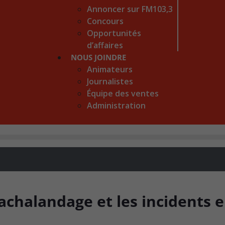
Annoncer sur FM103,3
Concours
Opportunités
d’affaires
NOUS JOINDRE
Animateurs
Journalistes
Équipe des ventes
Administration
’achalandage et les incidents 