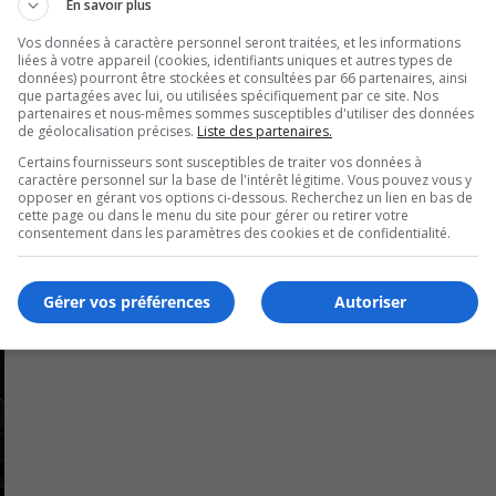
a capacité affaiblie.
En savoir plus
Vos données à caractère personnel seront traitées, et les informations
 en 2020.
liées à votre appareil (cookies, identifiants uniques et autres types de
données) pourront être stockées et consultées par 66 partenaires, ainsi
intenant leurs besoins d’équipement pour la prochaine saison
que partagées avec lui, ou utilisées spécifiquement par ce site. Nos
partenaires et nous-mêmes sommes susceptibles d'utiliser des données
de géolocalisation précises.
Liste des partenaires.
Certains fournisseurs sont susceptibles de traiter vos données à
caractère personnel sur la base de l'intérêt légitime. Vous pouvez vous y
opposer en gérant vos options ci-dessous. Recherchez un lien en bas de
cette page ou dans le menu du site pour gérer ou retirer votre
consentement dans les paramètres des cookies et de confidentialité.
Gérer vos préférences
Autoriser