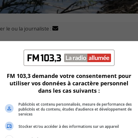
r le ou la journaliste :
c (SQ) ont intercepté 1 886 embarcations et arrêté 9 pe
n Montérégie.
ction et expulsé 135 personnes de leurs embarcations.
FM 103,3 demande votre consentement pour
« hausse marquée de l’achalandage » sur les cours d’eau du
utiliser vos données à caractère personnel
dans les cas suivants :
es incidents sur les plans d’eau.
Publicités et contenu personnalisés, mesure de performance des
publicités et du contenu, études d’audience et développement de
alheureusement le décès de 3 personnes dans des collisions
services
Stocker et/ou accéder à des informations sur un appareil