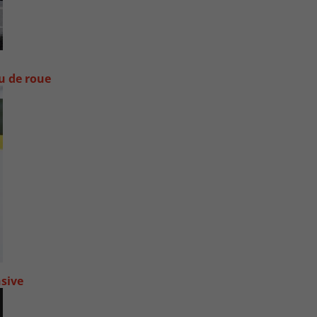
ou de roue
nsive