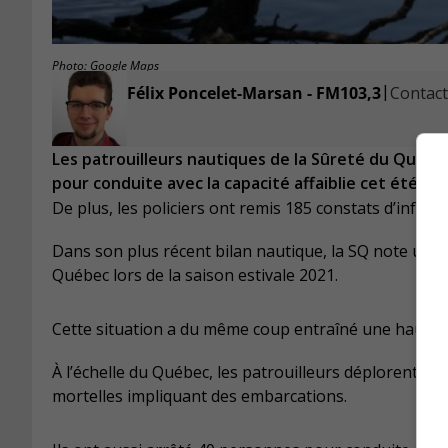
Photo: Google Maps
|
Félix Poncelet-Marsan - FM103,3
Contacte
Les patrouilleurs nautiques de la Sûreté du Québe
pour conduite avec la capacité affaiblie cet été e
De plus, les policiers ont remis 185 constats d’infra
Dans son plus récent bilan nautique, la SQ note une 
Québec lors de la saison estivale 2021.
Cette situation a du même coup entraîné une hausse d
À l’échelle du Québec, les patrouilleurs déplorent m
mortelles impliquant des embarcations.