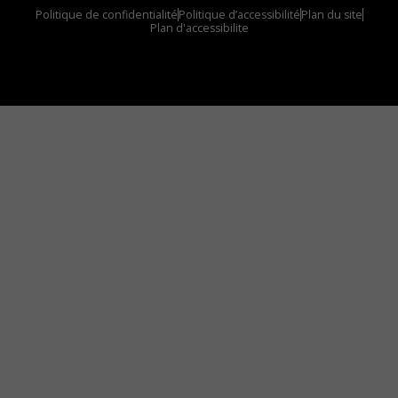
Politique de confidentialité
Politique d’accessibilité
Plan du site
Plan d'accessibilite
Comment installer notre vignette sur votre
appareil mobile
Vous avez envie d’écouter le FM 103,3 ou notre