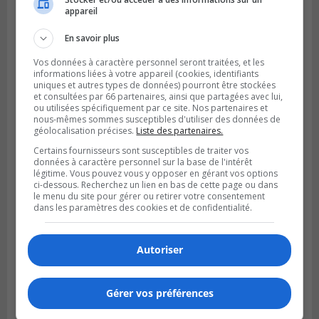
Publié le 5 août 2026 à 11h59
appareil
La Prairie loue des espaces de glace
jusqu’en avril 2027
En savoir plus
Vos données à caractère personnel seront traitées, et les
informations liées à votre appareil (cookies, identifiants
uniques et autres types de données) pourront être stockées
et consultées par 66 partenaires, ainsi que partagées avec lui,
ou utilisées spécifiquement par ce site. Nos partenaires et
nous-mêmes sommes susceptibles d'utiliser des données de
géolocalisation précises.
Liste des partenaires.
Certains fournisseurs sont susceptibles de traiter vos
données à caractère personnel sur la base de l'intérêt
légitime. Vous pouvez vous y opposer en gérant vos options
ci-dessous. Recherchez un lien en bas de cette page ou dans
le menu du site pour gérer ou retirer votre consentement
dans les paramètres des cookies et de confidentialité.
LA PRAIRIE
Publié le 4 août 2026 à 15h50
Le mur du rempart de La Prairie retrouve
Autoriser
sa jeunesse
Gérer vos préférences