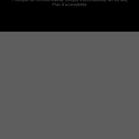
Plan d'accessibilite
Comment installer notre vignette sur votre
appareil mobile
Vous avez envie d’écouter le FM 103,3 ou notre