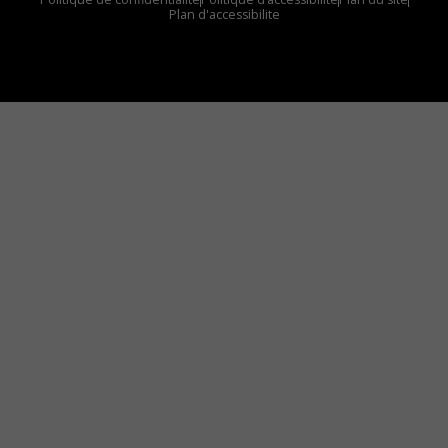
Plan d'accessibilite
Comment installer notre vignette sur votre
appareil mobile
Vous avez envie d’écouter le FM 103,3 ou notre