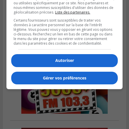
ou utilisées spécifiquement par ce site. Nos partenaires et
GREENFIELD PARK
nous-mêmes sommes susceptibles d'utiliser des données de
Publié le 31 juillet 2026 à 16h45
géolocalisation précises.
Liste des partenaires.
Des firmes de Longueuil vont participer
aux méga-travaux de l’hôpital Charles-
Certains fournisseurs sont susceptibles de traiter vos
Le Moyne
données à caractère personnel sur la base de l'intérêt
légitime. Vous pouvez vous y opposer en gérant vos options
ci-dessous. Recherchez un lien en bas de cette page ou dans
le menu du site pour gérer ou retirer votre consentement
dans les paramètres des cookies et de confidentialité.
Autoriser
Gérer vos préférences