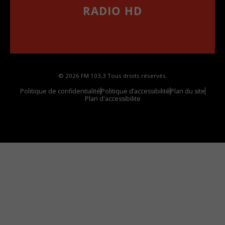
RADIO HD
••••••••••••••••••
Comment synthoniser la fréquence HD dans
votre voiture
© 2026 FM 103,3 Tous droits réservés.
Politique de confidentialité
Politique d’accessibilité
Plan du site
Plan d'accessibilite