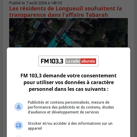
Publié le 7 août 2026 à 14h10
Les résidents de Longueuil souhaitent la
transparence dans l’affaire Tabarah
FM 103,3 demande votre consentement
pour utiliser vos données à caractère
personnel dans les cas suivants :
GREENFIELD PARK
Publié le 6 août 2026 à 13h45
Publicités et contenu personnalisés, mesure de
Greenfield Park veut s’armer contre les
performance des publicités et du contenu, études
fortes
d’audience et développement de services
pluies
Stocker et/ou accéder à des informations sur un
appareil