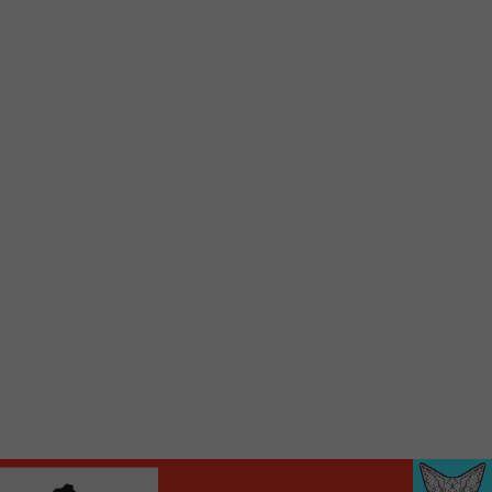
Ajoutez un signet FM 103,3 sur votre écran
d’accueil rapidement.
Voici la procédure ;)
À partir de votre téléphone, allez sur le site
internet de la Radio allumée au
www.fm1033.ca
Ensuite cliquez sur l’icône situé au bas de
votre écran
(celui qui représente un carré incluant une
flèche dirigé vers le haut)
Cliquez maintenant sur l’option Ajouter sur
l’écran d’accueil et vous verrez apparaître le
logo du FM 103,3
Faites Enregistrer en haut à droite.
Et voilà! Toutes les infos et l’écoute de votre radio
locale vous sont maintenant accessibles en un clic!