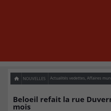
Actualités vedettes
,
Affaires mun
NOUVELLES
Beloeil refait la rue Duve
mois