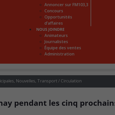
Annoncer sur FM103,3
Concours
Opportunités
d’affaires
NOUS JOINDRE
Animateurs
Journalistes
Équipe des ventes
Administration
icipales
,
Nouvelles
,
Transport / Circulation
rnay pendant les cinq prochain