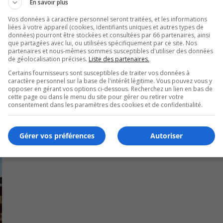
En savoir plus
onnements en façade des commerces pour des travaux de dém
Vos données à caractère personnel seront traitées, et les informations
liées à votre appareil (cookies, identifiants uniques et autres types de
données) pourront être stockées et consultées par 66 partenaires, ainsi
à 5,1 M$, dont une subvention de 75 0000 $ Fédéral.
que partagées avec lui, ou utilisées spécifiquement par ce site. Nos
partenaires et nous-mêmes sommes susceptibles d'utiliser des données
de géolocalisation précises.
Liste des partenaires.
Certains fournisseurs sont susceptibles de traiter vos données à
caractère personnel sur la base de l'intérêt légitime. Vous pouvez vous y
opposer en gérant vos options ci-dessous. Recherchez un lien en bas de
cette page ou dans le menu du site pour gérer ou retirer votre
consentement dans les paramètres des cookies et de confidentialité.
Gérer vos préférences
Autoriser