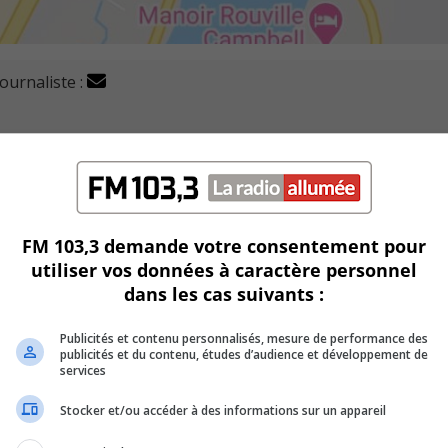
journaliste :
 à Beloeil doivent s’armer de patience pour les 20 proch
uin, après une période de préparatifs depuis le jeudi 18 juin
FM 103,3 demande votre consentement pour
utiliser vos données à caractère personnel
tion de conduites égouts, en aménagement sur les terrains pu
dans les cas suivants :
e piste multifonctionnelle, et travaux d’éclairage et autres
7h à 17h, ce qui compliquera l’accès aux commerces, même si 
Publicités et contenu personnalisés, mesure de performance des
publicités et du contenu, études d’audience et développement de
taire aux piétons par la porte principale.
services
Stocker et/ou accéder à des informations sur un appareil
u la marche ou garer sa voiture plus loin.