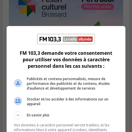
FM 103,3 demande votre consentement
pour utiliser vos données à caractère
personnel dans les cas suivants :
BROSSARD
Publié le 2 août 2026 à 12h12
Le Festin culturel rassemblera les familles
Publicités et contenu personnalisés, mesure de
performance des publicités et du contenu, études
à Brossard
d’audience et développement de services
Stocker et/ou accéder à des informations sur un
appareil
En savoir plus
Vos données à caractère personnel seront traitées, et les
informations liées à votre appareil (cookies, identifiants