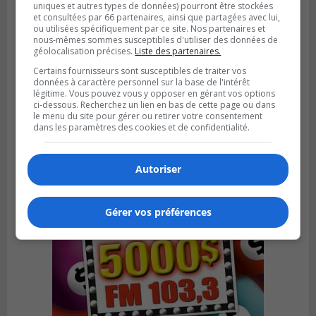
uniques et autres types de données) pourront être stockées
et consultées par 66 partenaires, ainsi que partagées avec lui,
ou utilisées spécifiquement par ce site. Nos partenaires et
nous-mêmes sommes susceptibles d'utiliser des données de
géolocalisation précises.
Liste des partenaires.
Certains fournisseurs sont susceptibles de traiter vos
Publié le 1 août 2026 à 16h03
données à caractère personnel sur la base de l'intérêt
Le Festival Kaput propose des activités
légitime. Vous pouvez vous y opposer en gérant vos options
récupératrices
ci-dessous. Recherchez un lien en bas de cette page ou dans
le menu du site pour gérer ou retirer votre consentement
dans les paramètres des cookies et de confidentialité.
Autoriser
Gérer vos préférences