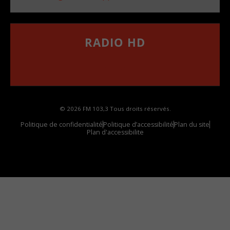
RADIO HD
••••••••••••••••••
Comment synthoniser la fréquence HD dans
votre voiture
© 2026 FM 103,3 Tous droits réservés.
Politique de confidentialité
Politique d’accessibilité
Plan du site
Plan d'accessibilite