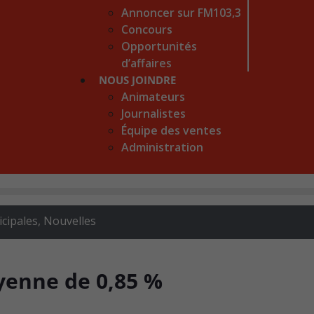
Annoncer sur FM103,3
Concours
Opportunités
d’affaires
NOUS JOINDRE
Animateurs
Journalistes
Équipe des ventes
Administration
icipales
,
Nouvelles
yenne de 0,85 %