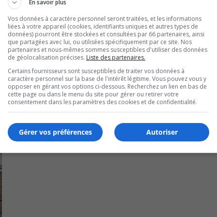
En savoir plus
e ce budget, et la légère fluctuation du compte de taxes, ca
Vos données à caractère personnel seront traitées, et les informations
liées à votre appareil (cookies, identifiants uniques et autres types de
données) pourront être stockées et consultées par 66 partenaires, ainsi
que partagées avec lui, ou utilisées spécifiquement par ce site. Nos
partenaires et nous-mêmes sommes susceptibles d'utiliser des données
de géolocalisation précises.
Liste des partenaires.
Certains fournisseurs sont susceptibles de traiter vos données à
caractère personnel sur la base de l'intérêt légitime. Vous pouvez vous y
opposer en gérant vos options ci-dessous. Recherchez un lien en bas de
cette page ou dans le menu du site pour gérer ou retirer votre
consentement dans les paramètres des cookies et de confidentialité.
Gérer vos préférences
Autoriser