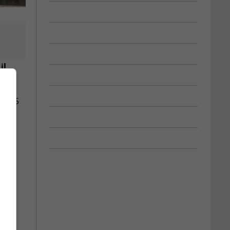
il
de 315
.