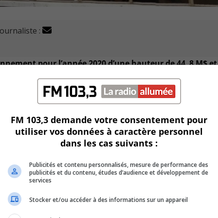
journaliste :
ionnement pour l’année 2020 d’une hauteur de 44, 8 M$ et 
 le 26 août dernier.
menter de 0,85 % pour une résidence unifamiliale moyenne 
FM 103,3 demande votre consentement pour
utiliser vos données à caractère personnel
dans les cas suivants :
vec le dépôt d’un nouveau rôle d’évaluation triennal.
Publicités et contenu personnalisés, mesure de performance des
publicités et du contenu, études d’audience et développement de
on d’une hausse de 8 % de la valeur moyenne d’une résidence
services
Stocker et/ou accéder à des informations sur un appareil
nt diminués pour tenir compte de cette hausse de valeur des