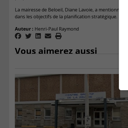
La mairesse de Beloeil, Diane Lavoie, a mentionné qu
dans les objectifs de la planification stratégique.
Auteur :
Henri-Paul Raymond
Vous aimerez aussi