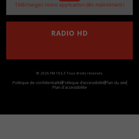
Téléchargez notre application dès maintenant !
RADIO HD
••••••••••••••••••
Comment synthoniser la fréquence HD dans
votre voiture
© 2026 FM 103,3 Tous droits réservés.
Politique de confidentialité
Politique d’accessibilité
Plan du site
Plan d'accessibilite