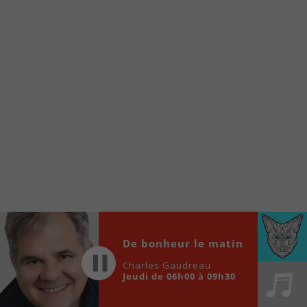
À partir de votre téléphone, allez sur le site
internet de la Radio allumée au
www.fm1033.ca
Ensuite cliquez sur l’icône situé au bas de
votre écran
(celui qui représente un carré incluant une
flèche dirigé vers le haut)
Cliquez maintenant sur l’option Ajouter sur
l’écran d’accueil et vous verrez apparaître le
logo du FM 103,3
Faites Enregistrer en haut à droite.
Et voilà! Toutes les infos et l’écoute de votre radio
locale vous sont maintenant accessibles en un clic!
Audio
De bonheur le matin
00:00
00:00
Player
Charles Gaudreau
Jeudi de 06h00 à 09h30