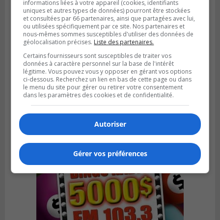
informations liées à votre appareil (cookies, identifiants
uniques et autres types de données) pourront être stockées
et consultées par 66 partenaires, ainsi que partagées avec lui,
ou utilisées spécifiquement par ce site. Nos partenaires et
nous-mêmes sommes susceptibles d'utiliser des données de
géolocalisation précises.
Liste des partenaires.
Certains fournisseurs sont susceptibles de traiter vos
SAINT-LAMBERT
données à caractère personnel sur la base de l'intérêt
Publié le 4 août 2026 à 12h00
légitime. Vous pouvez vous y opposer en gérant vos options
Une conseillère de Saint-Lambert craint le
ci-dessous. Recherchez un lien en bas de cette page ou dans
développement de MET
le menu du site pour gérer ou retirer votre consentement
dans les paramètres des cookies et de confidentialité.
Autoriser
Gérer vos préférences