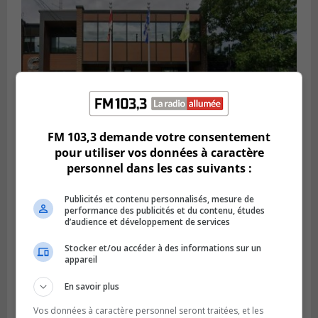
FM 103,3 demande votre consentement
pour utiliser vos données à caractère
personnel dans les cas suivants :
SAINT-CONSTANT
Publié le 4 août 2026 à 14h02
Saint-Constant signe une nouvelle
Publicités et contenu personnalisés, mesure de
performance des publicités et du contenu, études
convention pour le bien de la population
d’audience et développement de services
Stocker et/ou accéder à des informations sur un
appareil
En savoir plus
Vos données à caractère personnel seront traitées, et les