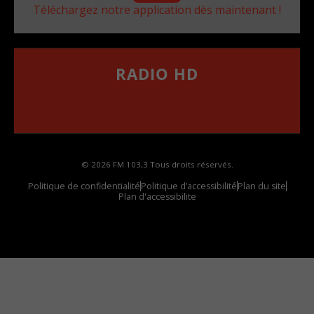
Téléchargez notre application dès maintenant !
RADIO HD
••••••••••••••••••
Comment synthoniser la fréquence HD dans
votre voiture
© 2026 FM 103,3 Tous droits réservés.
Politique de confidentialité
Politique d’accessibilité
Plan du site
Plan d'accessibilite