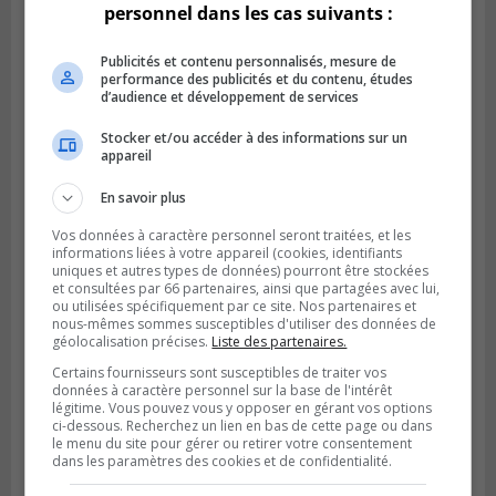
personnel dans les cas suivants :
Publicités et contenu personnalisés, mesure de
performance des publicités et du contenu, études
d’audience et développement de services
SAINT-LAMBERT
Stocker et/ou accéder à des informations sur un
Publié le 4 août 2026 à 12h00
appareil
Une conseillère de Saint-Lambert craint le
développement de MET
En savoir plus
Vos données à caractère personnel seront traitées, et les
informations liées à votre appareil (cookies, identifiants
uniques et autres types de données) pourront être stockées
et consultées par 66 partenaires, ainsi que partagées avec lui,
ou utilisées spécifiquement par ce site. Nos partenaires et
nous-mêmes sommes susceptibles d'utiliser des données de
géolocalisation précises.
Liste des partenaires.
Certains fournisseurs sont susceptibles de traiter vos
données à caractère personnel sur la base de l'intérêt
légitime. Vous pouvez vous y opposer en gérant vos options
ci-dessous. Recherchez un lien en bas de cette page ou dans
le menu du site pour gérer ou retirer votre consentement
dans les paramètres des cookies et de confidentialité.