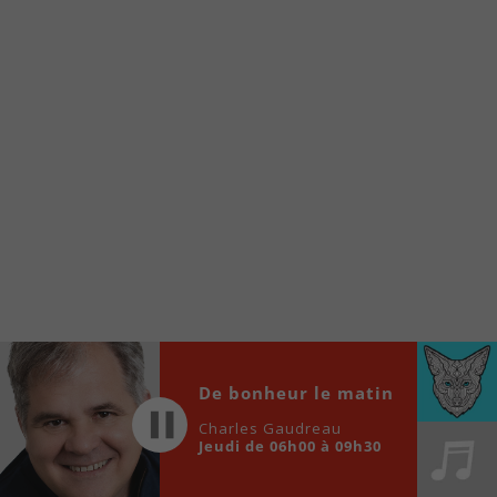
À partir de votre téléphone, allez sur le site
internet de la Radio allumée au
www.fm1033.ca
Ensuite cliquez sur l’icône situé au bas de
votre écran
(celui qui représente un carré incluant une
flèche dirigé vers le haut)
Cliquez maintenant sur l’option Ajouter sur
l’écran d’accueil et vous verrez apparaître le
logo du FM 103,3
Faites Enregistrer en haut à droite.
Et voilà! Toutes les infos et l’écoute de votre radio
locale vous sont maintenant accessibles en un clic!
Audio
De bonheur le matin
00:00
00:00
Player
Charles Gaudreau
Jeudi de 06h00 à 09h30