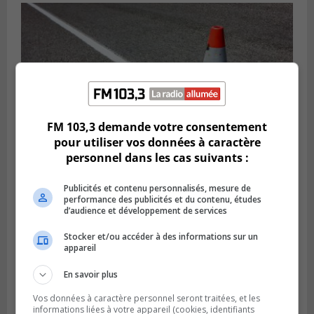
FM 103,3 demande votre consentement
pour utiliser vos données à caractère
personnel dans les cas suivants :
Publié le 29 juillet 2026 à 10h47
Publicités et contenu personnalisés, mesure de
Des travaux de marquage de nuit
performance des publicités et du contenu, études
entraînent des entraves sur la Rive-Sud
d’audience et développement de services
Stocker et/ou accéder à des informations sur un
appareil
En savoir plus
Vos données à caractère personnel seront traitées, et les
informations liées à votre appareil (cookies, identifiants