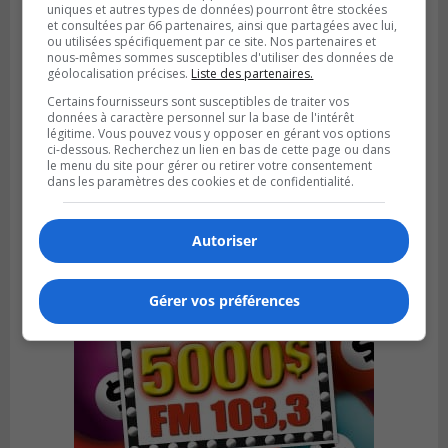
uniques et autres types de données) pourront être stockées
et consultées par 66 partenaires, ainsi que partagées avec lui,
ou utilisées spécifiquement par ce site. Nos partenaires et
nous-mêmes sommes susceptibles d'utiliser des données de
géolocalisation précises.
Liste des partenaires.
Certains fournisseurs sont susceptibles de traiter vos
données à caractère personnel sur la base de l'intérêt
CANDIAC
Publié le 27 juillet 2026 à 14h40
légitime. Vous pouvez vous y opposer en gérant vos options
Candiac propulse sa transition verte
ci-dessous. Recherchez un lien en bas de cette page ou dans
le menu du site pour gérer ou retirer votre consentement
dans les paramètres des cookies et de confidentialité.
Autoriser
Gérer vos préférences