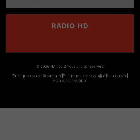
RADIO HD
••••••••••••••••••
Comment synthoniser la fréquence HD dans
votre voiture
© 2026 FM 103,3 Tous droits réservés.
Politique de confidentialité
Politique d’accessibilité
Plan du site
Plan d'accessibilite