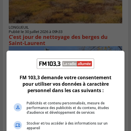
LONGUEUIL
Publié le 30 juillet 2026 à 09h33
C’est jour de nettoyage des berges du
Saint-Laurent
FM 103,3 demande votre consentement
pour utiliser vos données à caractère
personnel dans les cas suivants :
Publicités et contenu personnalisés, mesure de
performance des publicités et du contenu, études
d’audience et développement de services
CANDIAC
Stocker et/ou accéder à des informations sur un
Publié le 27 juillet 2026 à 14h40
appareil
Candiac propulse sa transition verte