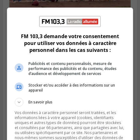
LONGUEUIL
Publié le 6 août 2026 à 05h11
FM 103,3 demande votre consentement
Une poussée tardive propulse les Ducs
pour utiliser vos données à caractère
vers la victoire à Laval
personnel dans les cas suivants :
Publicités et contenu personnalisés, mesure de
performance des publicités et du contenu, études
d’audience et développement de services
Stocker et/ou accéder à des informations sur un
appareil
En savoir plus
Vos données à caractère personnel seront traitées, et les
informations liées à votre appareil (cookies, identifiants
uniques et autres types de données) pourront être stockées
et consultées par 66 partenaires, ainsi que partagées avec lui,
LONGUEUIL
ou utilisées spécifiquement par ce site. Nos partenaires et
Publié le 5 août 2026 à 08h38
nous-mêmes sommes susceptibles d'utiliser des données de
Les Ducs s’inclinent 4‑3 face à ABC 16U