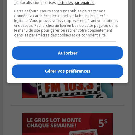
géolocalisation précises.
Liste des partenaires.
dans un match serré à Longueuil
Certains fournisseurs sont susceptibles de traiter vos
données à caractère personnel sur la base de l'intérêt
légitime. Vous pouvez vous y opposer en gérant vos options
ci-dessous. Recherchez un lien en bas de cette page ou dans
le menu du site pour gérer ou retirer votre consentement
dans les paramètres des cookies et de confidentialité.
Autoriser
Gérer vos préférences