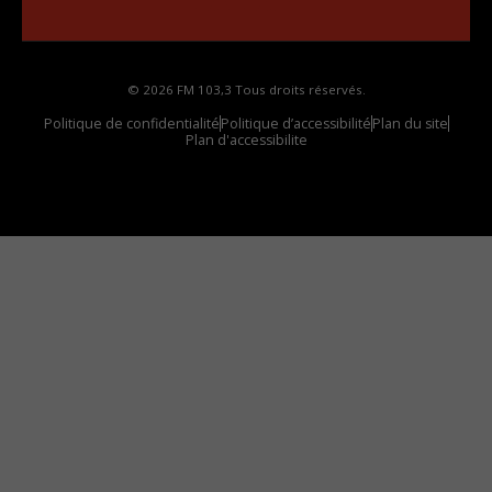
votre voiture
© 2026 FM 103,3 Tous droits réservés.
Politique de confidentialité
Politique d’accessibilité
Plan du site
Plan d'accessibilite
Comment installer notre vignette sur votre