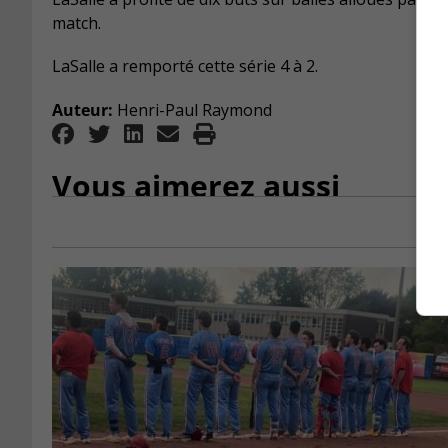
match.
LaSalle a remporté cette série 4 à 2.
Auteur:
Henri-Paul Raymond
Vous aimerez aussi