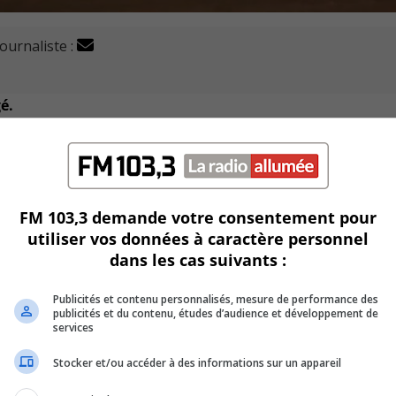
journaliste :
é.
ite du Québec a été éliminée hier soir par les Cardinals de
u a été de 12 à 5.
FM 103,3 demande votre consentement pour
utiliser vos données à caractère personnel
est allée à la fiche de Benoît Prévost.
dans les cas suivants :
nait la partie par la marque de 5 à un.
Publicités et contenu personnalisés, mesure de performance des
publicités et du contenu, études d’audience et développement de
services
 septième et remporter cette demi-finale de section et envoy
Stocker et/ou accéder à des informations sur un appareil
s releveurs des Ducs et ces derniers ont utilisé 9 lanceurs du