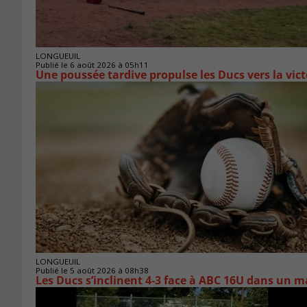
LONGUEUIL
Publié le 6 août 2026 à 05h11
Une poussée tardive propulse les Ducs vers la vict
LONGUEUIL
Publié le 5 août 2026 à 08h38
Les Ducs s’inclinent 4‑3 face à ABC 16U dans un m