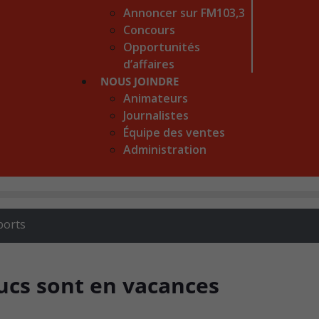
Annoncer sur FM103,3
Concours
Opportunités
d’affaires
NOUS JOINDRE
Animateurs
Journalistes
Équipe des ventes
Administration
ports
 Ducs sont en vacances