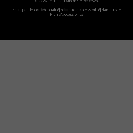
© 2026 FM 103,3 Tous droits réservés.
Politique de confidentialité
Politique d’accessibilité
Plan du site
Plan d'accessibilite
Comment installer notre vignette sur votre
appareil mobile