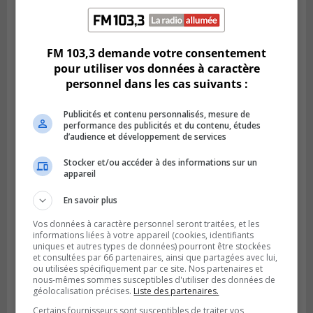
LA PRAIRIE
Publié le 5 août 2026 à 11h59
La Prairie loue des espaces de glace
jusqu’en avril 2027
FM 103,3 demande votre consentement
pour utiliser vos données à caractère
personnel dans les cas suivants :
Publicités et contenu personnalisés, mesure de
performance des publicités et du contenu, études
d’audience et développement de services
Stocker et/ou accéder à des informations sur un
appareil
En savoir plus
Vos données à caractère personnel seront traitées, et les
LA PRAIRIE
informations liées à votre appareil (cookies, identifiants
Publié le 4 août 2026 à 15h50
uniques et autres types de données) pourront être stockées
Le mur du rempart de La Prairie retrouve
et consultées par 66 partenaires, ainsi que partagées avec lui,
ou utilisées spécifiquement par ce site. Nos partenaires et
sa jeunesse
nous-mêmes sommes susceptibles d'utiliser des données de
géolocalisation précises.
Liste des partenaires.
Certains fournisseurs sont susceptibles de traiter vos