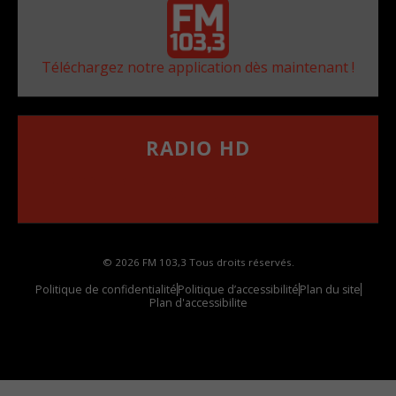
Téléchargez notre application dès maintenant !
RADIO HD
••••••••••••••••••
Comment synthoniser la fréquence HD dans
votre voiture
© 2026 FM 103,3 Tous droits réservés.
Politique de confidentialité
Politique d’accessibilité
Plan du site
Plan d'accessibilite