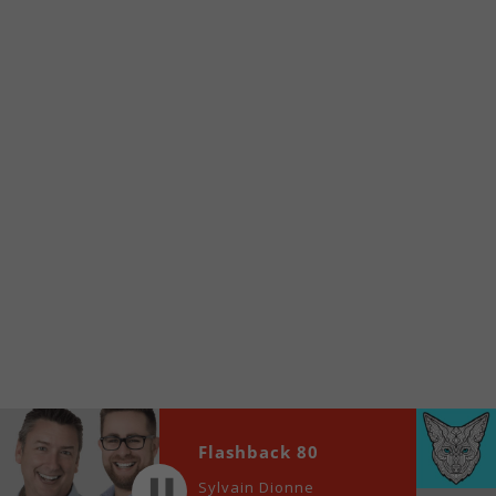
Voici la procédure ;)
À partir de votre téléphone, allez sur le site
internet de la Radio allumée au
www.fm1033.ca
Ensuite cliquez sur l’icône situé au bas de
votre écran
(celui qui représente un carré incluant une
flèche dirigé vers le haut)
Cliquez maintenant sur l’option Ajouter sur
l’écran d’accueil et vous verrez apparaître le
logo du FM 103,3
Faites Enregistrer en haut à droite.
Et voilà! Toutes les infos et l’écoute de votre radio
locale vous sont maintenant accessibles en un clic!
Audio
Flashback 80
00:00
00:00
Player
Sylvain Dionne