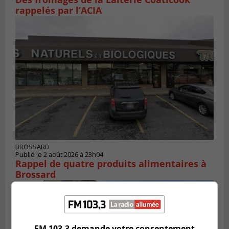
rappelés par l’ACIA
BROSSARD
Publié le 2 août 2026 à 23h04
Rappel de quatre produits alimentaires à
Brossard
FM 103,3 demande votre consentement