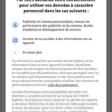
pour utiliser vos données à caractère
personnel dans les cas suivants :
Publicités et contenu personnalisés, mesure de
performance des publicités et du contenu, études
d’audience et développement de services
Stocker et/ou accéder à des informations sur un
GREENFIELD PARK
appareil
Publié le 31 juillet 2026 à 16h45
Des firmes de Longueuil vont participer
En savoir plus
aux méga-travaux de l’hôpital Charles-
Le Moyne
Vos données à caractère personnel seront traitées, et les
informations liées à votre appareil (cookies, identifiants
uniques et autres types de données) pourront être stockées
et consultées par 66 partenaires, ainsi que partagées avec lui,
ou utilisées spécifiquement par ce site. Nos partenaires et
nous-mêmes sommes susceptibles d'utiliser des données de
géolocalisation précises.
Liste des partenaires.
Certains fournisseurs sont susceptibles de traiter vos
données à caractère personnel sur la base de l'intérêt
légitime. Vous pouvez vous y opposer en gérant vos options
ci-dessous. Recherchez un lien en bas de cette page ou dans
le menu du site pour gérer ou retirer votre consentement
dans les paramètres des cookies et de confidentialité.