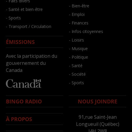
- Faits divers
- Bien-être
- Santé et bien-être
- Emploi
- Sports
- Finances
- Transport / Circulation
- Infos citoyennes
- Loisirs
ÉMISSIONS
- Musique
Avec la participation du
- Politique
gouvernement du
- Santé
Canada
- Société
- Sports
BINGO RADIO
NOUS JOINDRE
91,rue Saint-Jean
À PROPOS
Longueuil (Québec)
J4H 2W8