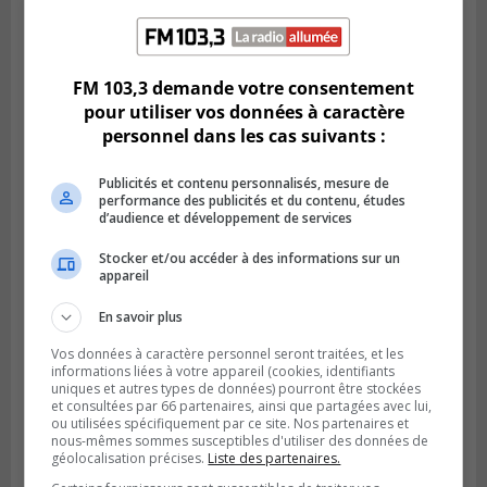
BROSSARD
Publié le 2 août 2026 à 23h04
Rappel de quatre produits alimentaires à
Brossard
FM 103,3 demande votre consentement
pour utiliser vos données à caractère
personnel dans les cas suivants :
Publicités et contenu personnalisés, mesure de
performance des publicités et du contenu, études
d’audience et développement de services
Stocker et/ou accéder à des informations sur un
appareil
En savoir plus
GREENFIELD PARK
Vos données à caractère personnel seront traitées, et les
Publié le 31 juillet 2026 à 16h45
informations liées à votre appareil (cookies, identifiants
Des firmes de Longueuil vont participer
uniques et autres types de données) pourront être stockées
aux méga-travaux de l’hôpital Charles-
et consultées par 66 partenaires, ainsi que partagées avec lui,
ou utilisées spécifiquement par ce site. Nos partenaires et
Le Moyne
nous-mêmes sommes susceptibles d'utiliser des données de
géolocalisation précises.
Liste des partenaires.