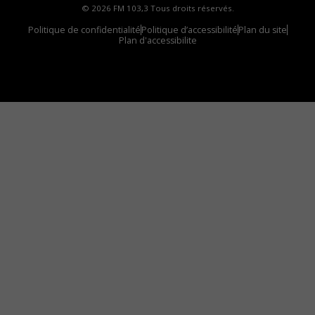
© 2026 FM 103,3 Tous droits réservés.
Politique de confidentialité
Politique d’accessibilité
Plan du site
Plan d'accessibilite
Comment installer notre vignette sur votre
appareil mobile