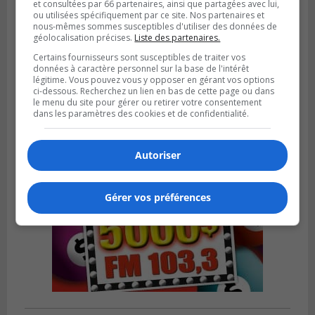
et consultées par 66 partenaires, ainsi que partagées avec lui,
ou utilisées spécifiquement par ce site. Nos partenaires et
nous-mêmes sommes susceptibles d'utiliser des données de
géolocalisation précises.
Liste des partenaires.
SAINT-CATHERINE
Publié le 30 juillet 2026 à 07h58
Certains fournisseurs sont susceptibles de traiter vos
Sainte-Catherine prolonge son aide
données à caractère personnel sur la base de l'intérêt
financière au Complexe Le Partage
légitime. Vous pouvez vous y opposer en gérant vos options
ci-dessous. Recherchez un lien en bas de cette page ou dans
le menu du site pour gérer ou retirer votre consentement
dans les paramètres des cookies et de confidentialité.
Autoriser
Gérer vos préférences