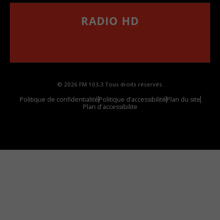
RADIO HD
••••••••••••••••••
Comment synthoniser la fréquence HD dans
votre voiture
© 2026 FM 103,3 Tous droits réservés.
Politique de confidentialité
Politique d’accessibilité
Plan du site
Plan d'accessibilite