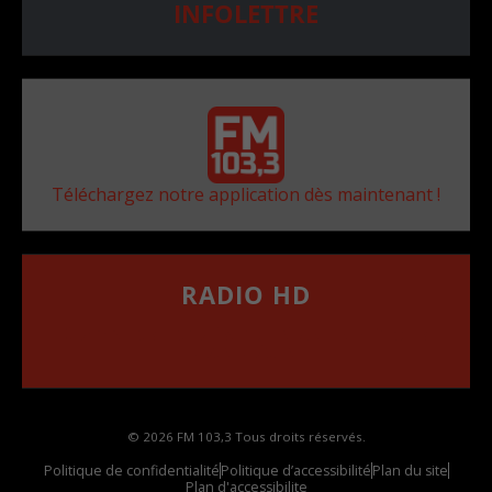
INFOLETTRE
Téléchargez notre application dès maintenant !
RADIO HD
••••••••••••••••••
Comment synthoniser la fréquence HD dans
votre voiture
© 2026 FM 103,3 Tous droits réservés.
Politique de confidentialité
Politique d’accessibilité
Plan du site
Plan d'accessibilite