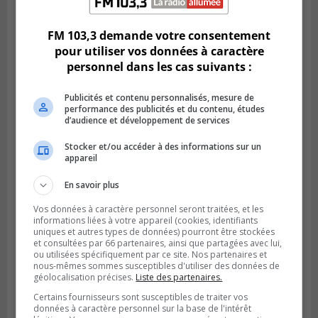
Deux projets scolaires pourront
développer à Longueuil
FM 103,3 demande votre consentement
pour utiliser vos données à caractère
personnel dans les cas suivants :
Publicités et contenu personnalisés, mesure de
performance des publicités et du contenu, études
d’audience et développement de services
Stocker et/ou accéder à des informations sur un
appareil
En savoir plus
Vos données à caractère personnel seront traitées, et les
Publié le 18 juillet 2026 à 07h58
informations liées à votre appareil (cookies, identifiants
Le parc Poly-aréna de Brossard va vibrer
uniques et autres types de données) pourront être stockées
en début août
et consultées par 66 partenaires, ainsi que partagées avec lui,
ou utilisées spécifiquement par ce site. Nos partenaires et
nous-mêmes sommes susceptibles d'utiliser des données de
géolocalisation précises.
Liste des partenaires.
Certains fournisseurs sont susceptibles de traiter vos
données à caractère personnel sur la base de l'intérêt