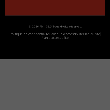
Comment synthoniser la fréquence HD dans
votre voiture
© 2026 FM 103,3 Tous droits réservés.
Politique de confidentialité
Politique d’accessibilité
Plan du site
Plan d'accessibilite