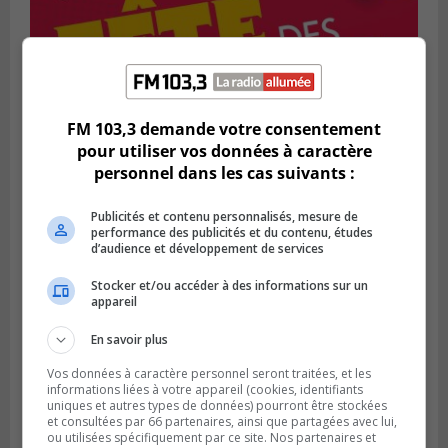
SAINT-BRUNO-DE-MONTARVILLE
FM 103,3 demande votre consentement
Publié le 2 août 2026 à 08h06
pour utiliser vos données à caractère
La Fête des parcs est de retour à Saint-
Bruno
personnel dans les cas suivants :
Publicités et contenu personnalisés, mesure de
performance des publicités et du contenu, études
d’audience et développement de services
Stocker et/ou accéder à des informations sur un
appareil
En savoir plus
Vos données à caractère personnel seront traitées, et les
informations liées à votre appareil (cookies, identifiants
uniques et autres types de données) pourront être stockées
et consultées par 66 partenaires, ainsi que partagées avec lui,
ou utilisées spécifiquement par ce site. Nos partenaires et
SAINT-CATHERINE