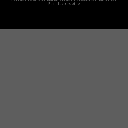
Plan d'accessibilite
Comment installer notre vignette sur votre
appareil mobile
Vous avez envie d’écouter le FM 103,3 ou notre