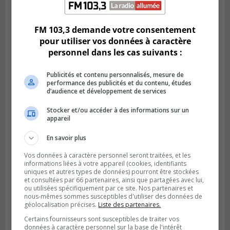
Publié le 6 août 2026 à 11h58
Des jeunes ciblent la Montérégie pour
le Défi écrou de roue
FM 103,3 demande votre consentement
pour utiliser vos données à caractère
personnel dans les cas suivants :
Publicités et contenu personnalisés, mesure de
performance des publicités et du contenu, études
d’audience et développement de services
Stocker et/ou accéder à des informations sur un
appareil
En savoir plus
Vos données à caractère personnel seront traitées, et les
Publié le 6 août 2026 à 05h39
informations liées à votre appareil (cookies, identifiants
La grenade du camping du lac Cristal était
uniques et autres types de données) pourront être stockées
inoffensive
et consultées par 66 partenaires, ainsi que partagées avec lui,
ou utilisées spécifiquement par ce site. Nos partenaires et
nous-mêmes sommes susceptibles d'utiliser des données de
géolocalisation précises.
Liste des partenaires.
Certains fournisseurs sont susceptibles de traiter vos
données à caractère personnel sur la base de l'intérêt