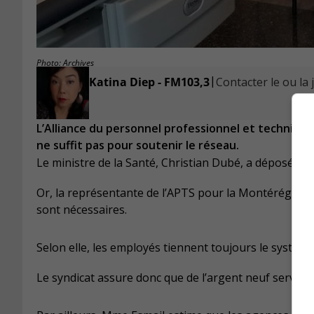
Photo: Archives
|
Katina Diep - FM103,3
Contacter le ou la 
L’Alliance du personnel professionnel et techniqu
ne suffit pas pour soutenir le réseau.
Le ministre de la Santé, Christian Dubé, a déposé un 
Or, la représentante de l’APTS pour la Montérégie O
sont nécessaires.
Selon elle, les employés tiennent toujours le système
Le syndicat assure donc que de l’argent neuf servirai