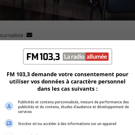
journaliste :
e de la santé (APTS) juge qu’encadrer les agences de pla
projet de loi mercredi limitant l’embauche au privé.
FM 103,3 demande votre consentement pour
utiliser vos données à caractère personnel
uest, Tasmine Esmail, rappelle que des investissements mas
dans les cas suivants :
Publicités et contenu personnalisés, mesure de performance des
 de santé « à bout de bras ».
publicités et du contenu, études d’audience et développement de
services
t à attirer et garder les employés du réseau public en poste.
Stocker et/ou accéder à des informations sur un appareil