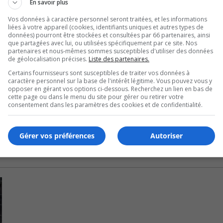
lacement se servent de fonds publics pour faire des profits.
En savoir plus
Vos données à caractère personnel seront traitées, et les informations
uche de « main d’œuvre indépendante » l’an dernier, en
liées à votre appareil (cookies, identifiants uniques et autres types de
données) pourront être stockées et consultées par 66 partenaires, ainsi
que partagées avec lui, ou utilisées spécifiquement par ce site. Nos
partenaires et nous-mêmes sommes susceptibles d'utiliser des données
aire, ce qui nuit à la qualité des soins.
de géolocalisation précises.
Liste des partenaires.
Certains fournisseurs sont susceptibles de traiter vos données à
lopper une relation à long terme avec les patients.
caractère personnel sur la base de l'intérêt légitime. Vous pouvez vous y
opposer en gérant vos options ci-dessous. Recherchez un lien en bas de
cette page ou dans le menu du site pour gérer ou retirer votre
res dans la région.
consentement dans les paramètres des cookies et de confidentialité.
Gérer vos préférences
Autoriser