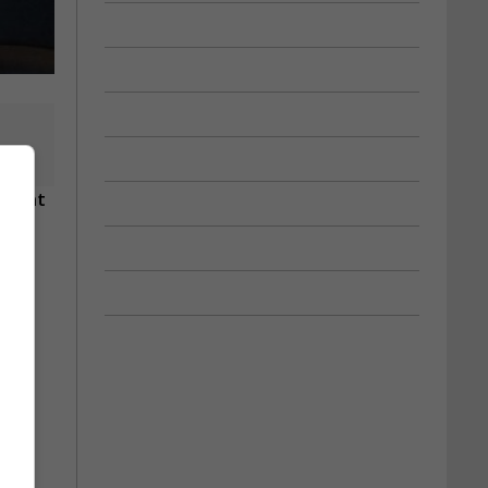
cement
sifs