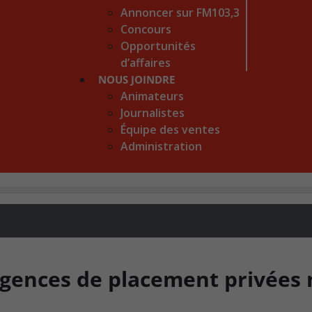
Annoncer sur FM103,3
Concours
Opportunités
d’affaires
NOUS JOINDRE
Animateurs
Journalistes
Équipe des ventes
Administration
agences de placement privées 