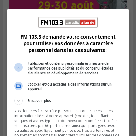
FM 103,3 demande votre consentement
Publié le 1 août 2026 à 16h03
Le Festival Kaput propose des activités
pour utiliser vos données à caractère
récupératrices
personnel dans les cas suivants :
Publicités et contenu personnalisés, mesure de
performance des publicités et du contenu, études
d’audience et développement de services
Stocker et/ou accéder à des informations sur un
appareil
En savoir plus
Vos données à caractère personnel seront traitées, et les
informations liées à votre appareil (cookies, identifiants
uniques et autres types de données) pourront être stockées
et consultées par 66 partenaires, ainsi que partagées avec lui,
LONGUEUIL
ou utilisées spécifiquement par ce site. Nos partenaires et
Publié le 31 juillet 2026 à 09h28
nous-mêmes sommes susceptibles d'utiliser des données de