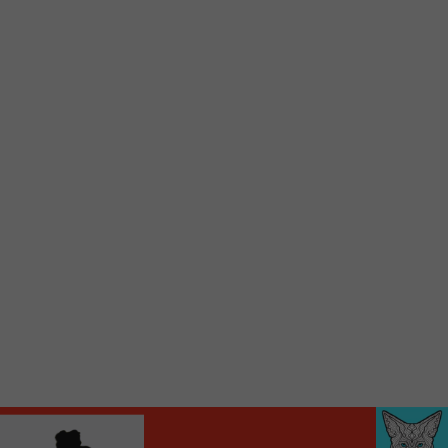
d’accueil rapidement.
Voici la procédure ;)
À partir de votre téléphone, allez sur le site
internet de la Radio allumée au
www.fm1033.ca
Ensuite cliquez sur l’icône situé au bas de
votre écran
(celui qui représente un carré incluant une
flèche dirigé vers le haut)
Cliquez maintenant sur l’option Ajouter sur
l’écran d’accueil et vous verrez apparaître le
logo du FM 103,3
Faites Enregistrer en haut à droite.
Et voilà! Toutes les infos et l’écoute de votre radio
locale vous sont maintenant accessibles en un clic!
Audio