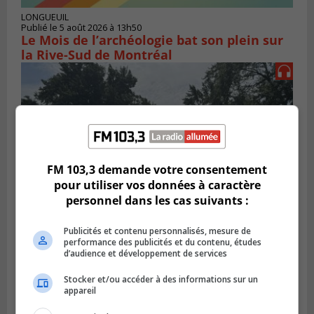
LONGUEUIL
Publié le 5 août 2026 à 13h50
Le Mois de l’archéologie bat son plein sur
la Rive-Sud de Montréal
FM 103,3 demande votre consentement
pour utiliser vos données à caractère
personnel dans les cas suivants :
Publicités et contenu personnalisés, mesure de
performance des publicités et du contenu, études
SAINT-HUBERT
Publié le 3 août 2026 à 12h00
d’audience et développement de services
L’arrivée du marché saisonnier à Saint-
Hubert
Stocker et/ou accéder à des informations sur un
appareil