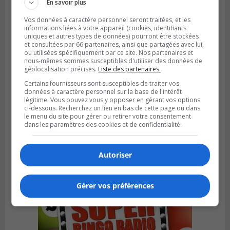
En savoir plus
Vos données à caractère personnel seront traitées, et les
informations liées à votre appareil (cookies, identifiants
uniques et autres types de données) pourront être stockées
et consultées par 66 partenaires, ainsi que partagées avec lui,
ou utilisées spécifiquement par ce site. Nos partenaires et
nous-mêmes sommes susceptibles d'utiliser des données de
géolocalisation précises.
Liste des partenaires.
Certains fournisseurs sont susceptibles de traiter vos
données à caractère personnel sur la base de l'intérêt
légitime. Vous pouvez vous y opposer en gérant vos options
ci-dessous. Recherchez un lien en bas de cette page ou dans
BROSSARD
le menu du site pour gérer ou retirer votre consentement
Publié le 2 août 2026 à 12h12
dans les paramètres des cookies et de confidentialité.
Le Festin culturel rassemblera les familles
à Brossard
Autoriser
Gérer vos préférences