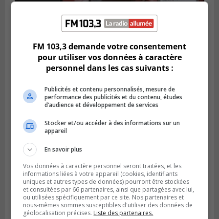
LONGUEUIL
Publié le 4 août 2026 à 08h28
Longueuil demande de reporter une
FM 103,3 demande votre consentement
élection partielle
pour utiliser vos données à caractère
personnel dans les cas suivants :
Publicités et contenu personnalisés, mesure de
performance des publicités et du contenu, études
d’audience et développement de services
Stocker et/ou accéder à des informations sur un
appareil
En savoir plus
Vos données à caractère personnel seront traitées, et les
informations liées à votre appareil (cookies, identifiants
uniques et autres types de données) pourront être stockées
VIEUX-LONGUEUIL
et consultées par 66 partenaires, ainsi que partagées avec lui,
Publié le 3 août 2026 à 14h47
Le Livre bleu rassemble 200 curieux à
ou utilisées spécifiquement par ce site. Nos partenaires et
nous-mêmes sommes susceptibles d'utiliser des données de
Longueuil
géolocalisation précises.
Liste des partenaires.