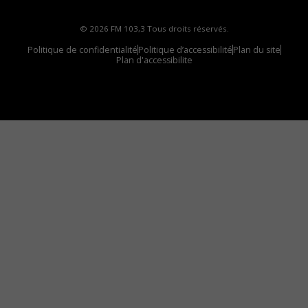
© 2026 FM 103,3 Tous droits réservés.
Politique de confidentialité
Politique d’accessibilité
Plan du site
Plan d'accessibilite
Comment installer notre vignette sur votre
appareil mobile