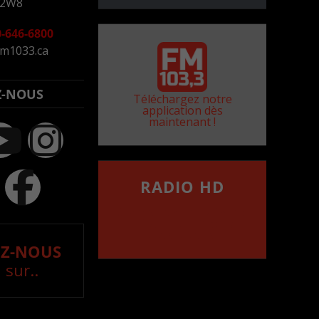
 2W8
-646-6800
m1033.ca
Z-NOUS
Téléchargez notre
application dès
maintenant !
RADIO HD
••••••••••••••••••
Comment synthoniser la
fréquence HD dans
votre voiture
Z-NOUS
 sur..