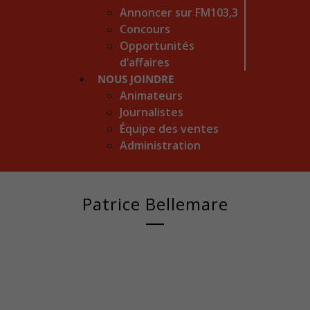
Annoncer sur FM103,3
Concours
Opportunités
d’affaires
NOUS JOINDRE
Animateurs
Journalistes
Équipe des ventes
Administration
Patrice Bellemare