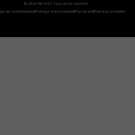
© 2026 FM 103,3 Tous droits réservés.
que de confidentialité
Politique d’accessibilité
Plan du site
Plan d'accessibilite
omment installer notre vignette sur votre appareil mobile
elle fréquence Coyote New Country facilement à partir d