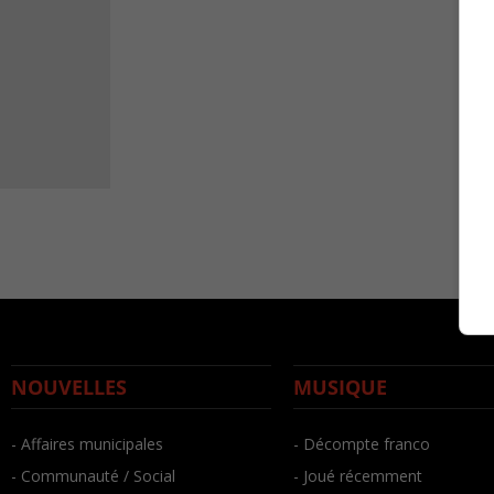
NOUVELLES
MUSIQUE
- Affaires municipales
- Décompte franco
- Communauté / Social
- Joué récemment