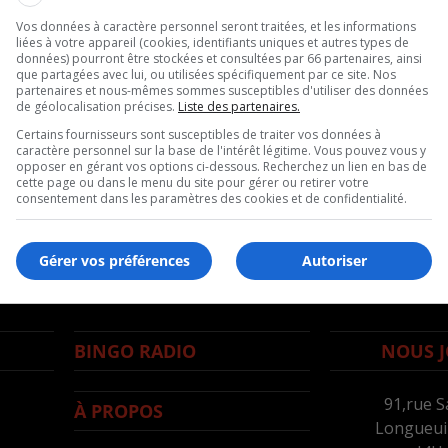
Vos données à caractère personnel seront traitées, et les informations
liées à votre appareil (cookies, identifiants uniques et autres types de
données) pourront être stockées et consultées par 66 partenaires, ainsi
que partagées avec lui, ou utilisées spécifiquement par ce site. Nos
partenaires et nous-mêmes sommes susceptibles d'utiliser des données
de géolocalisation précises.
Liste des partenaires.
Certains fournisseurs sont susceptibles de traiter vos données à
caractère personnel sur la base de l'intérêt légitime. Vous pouvez vous y
opposer en gérant vos options ci-dessous. Recherchez un lien en bas de
cette page ou dans le menu du site pour gérer ou retirer votre
consentement dans les paramètres des cookies et de confidentialité.
Gérer vos préférences
Autoriser
BINGO RADIO
NOUS J
91,rue S
À PROPOS
Longueuil