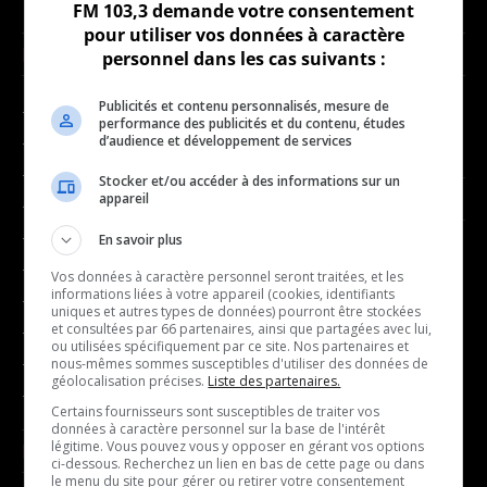
FM 103,3 demande votre consentement
pour utiliser vos données à caractère
NOUVELLES
MUSIQUE
personnel dans les cas suivants :
Publicités et contenu personnalisés, mesure de
- Affaires municipales
- Décompte franco
performance des publicités et du contenu, études
d’audience et développement de services
- Communauté / Social
- Joué récemment
- Culture
Stocker et/ou accéder à des informations sur un
BALADOS
appareil
- Économie
- Éducation
En savoir plus
- Affaires
- Environnement
Vos données à caractère personnel seront traitées, et les
- Art de vivre
informations liées à votre appareil (cookies, identifiants
- Faits divers
uniques et autres types de données) pourront être stockées
- Bien-être
et consultées par 66 partenaires, ainsi que partagées avec lui,
- Santé et bien-être
ou utilisées spécifiquement par ce site. Nos partenaires et
- Emploi
- Sports
nous-mêmes sommes susceptibles d'utiliser des données de
- Finances
géolocalisation précises.
Liste des partenaires.
- Transport / Circulation
Certains fournisseurs sont susceptibles de traiter vos
- Infos citoyennes
données à caractère personnel sur la base de l'intérêt
- Loisirs
légitime. Vous pouvez vous y opposer en gérant vos options
ÉMISSIONS
ci-dessous. Recherchez un lien en bas de cette page ou dans
- Musique
le menu du site pour gérer ou retirer votre consentement