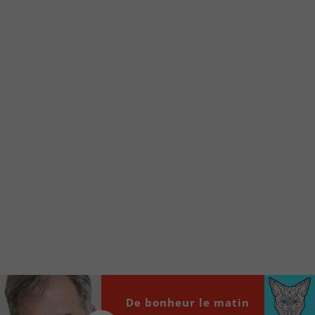
Voici la procédure ;)
À partir de votre téléphone, allez sur le site
internet de la Radio allumée au
www.fm1033.ca
Ensuite cliquez sur l’icône situé au bas de
votre écran
(celui qui représente un carré incluant une
flèche dirigé vers le haut)
Cliquez maintenant sur l’option Ajouter sur
l’écran d’accueil et vous verrez apparaître le
logo du FM 103,3
Faites Enregistrer en haut à droite.
Et voilà! Toutes les infos et l’écoute de votre radio
locale vous sont maintenant accessibles en un clic!
Audio
00:00
00:00
De bonheur le matin
Player