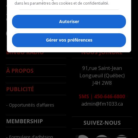
dans les paramètres des cookies et de confidentialité.
Avec la participation du
- Politique
gouvernement du
- Santé
Canada
Autoriser
- Société
- Sports
Gérer vos préférences
BINGO RADIO
NOUS JOINDRE
91,rue Saint-Jean
À PROPOS
Longueuil (Québec)
J4H 2W8
PUBLICITÉ
SMS
|
450-646-6800
admin@fm1033.ca
- Opportunités d’affaires
MEMBERSHIP
SUIVEZ-NOUS
- Formulaire d’adhésion