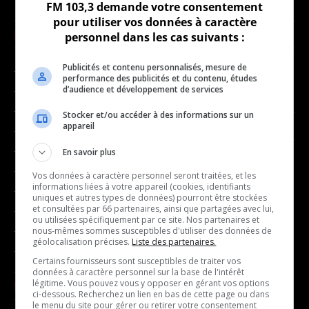
FM 103,3 demande votre consentement
pour utiliser vos données à caractère
NOUVELLES
MUSIQUE
personnel dans les cas suivants :
Publicités et contenu personnalisés, mesure de
- Affaires municipales
- Décompte franco
performance des publicités et du contenu, études
d’audience et développement de services
- Communauté / Social
- Joué récemment
- Culture
Stocker et/ou accéder à des informations sur un
BALADOS
appareil
- Économie
- Éducation
En savoir plus
- Affaires
- Environnement
Vos données à caractère personnel seront traitées, et les
- Art de vivre
informations liées à votre appareil (cookies, identifiants
- Faits divers
uniques et autres types de données) pourront être stockées
- Bien-être
et consultées par 66 partenaires, ainsi que partagées avec lui,
- Santé et bien-être
ou utilisées spécifiquement par ce site. Nos partenaires et
- Emploi
- Sports
nous-mêmes sommes susceptibles d'utiliser des données de
- Finances
géolocalisation précises.
Liste des partenaires.
- Transport / Circulation
Certains fournisseurs sont susceptibles de traiter vos
- Infos citoyennes
données à caractère personnel sur la base de l'intérêt
- Loisirs
légitime. Vous pouvez vous y opposer en gérant vos options
ÉMISSIONS
ci-dessous. Recherchez un lien en bas de cette page ou dans
- Musique
le menu du site pour gérer ou retirer votre consentement