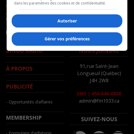
dans les paramètres des cookies et de confidentialité.
Avec la participation du
- Politique
gouvernement du
- Santé
Canada
Autoriser
- Société
- Sports
Gérer vos préférences
BINGO RADIO
NOUS JOINDRE
91,rue Saint-Jean
À PROPOS
Longueuil (Québec)
J4H 2W8
PUBLICITÉ
SMS
|
450-646-6800
admin@fm1033.ca
- Opportunités d’affaires
MEMBERSHIP
SUIVEZ-NOUS
- Formulaire d’adhésion