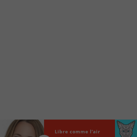
Voici la procédure ;)
À partir de votre téléphone, allez sur le site
internet de la Radio allumée au
www.fm1033.ca
Ensuite cliquez sur l’icône situé au bas de
votre écran
(celui qui représente un carré incluant une
flèche dirigé vers le haut)
Cliquez maintenant sur l’option Ajouter sur
l’écran d’accueil et vous verrez apparaître le
logo du FM 103,3
Faites Enregistrer en haut à droite.
Et voilà! Toutes les infos et l’écoute de votre radio
locale vous sont maintenant accessibles en un clic!
Audio
00:00
00:00
Libre comme l’air
Player