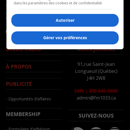
dans les paramètres des cookies et de confidentialité.
Avec la participation du
- Politique
gouvernement du
- Santé
Canada
Autoriser
- Société
- Sports
Gérer vos préférences
BINGO RADIO
NOUS JOINDRE
91,rue Saint-Jean
À PROPOS
Longueuil (Québec)
J4H 2W8
PUBLICITÉ
SMS
|
450-646-6800
admin@fm1033.ca
- Opportunités d’affaires
MEMBERSHIP
SUIVEZ-NOUS
- Formulaire d’adhésion