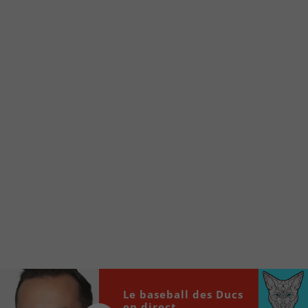
Voici la procédure ;)
À partir de votre téléphone, allez sur le site
internet de la Radio allumée au
www.fm1033.ca
Ensuite cliquez sur l’icône situé au bas de
votre écran
(celui qui représente un carré incluant une
flèche dirigé vers le haut)
Cliquez maintenant sur l’option Ajouter sur
l’écran d’accueil et vous verrez apparaître le
logo du FM 103,3
Faites Enregistrer en haut à droite.
Et voilà! Toutes les infos et l’écoute de votre radio
locale vous sont maintenant accessibles en un clic!
Audio
00:00
00:00
Le baseball des Ducs
Player
en direct