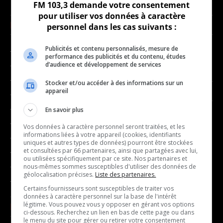
FM 103,3 demande votre consentement
pour utiliser vos données à caractère
NOUVELLES
MUSIQUE
personnel dans les cas suivants :
Publicités et contenu personnalisés, mesure de
- Affaires municipales
- Décompte franco
performance des publicités et du contenu, études
d’audience et développement de services
- Communauté / Social
- Joué récemment
- Culture
Stocker et/ou accéder à des informations sur un
BALADOS
appareil
- Économie
- Éducation
En savoir plus
- Affaires
- Environnement
Vos données à caractère personnel seront traitées, et les
- Art de vivre
informations liées à votre appareil (cookies, identifiants
- Faits divers
uniques et autres types de données) pourront être stockées
- Bien-être
et consultées par 66 partenaires, ainsi que partagées avec lui,
- Santé et bien-être
ou utilisées spécifiquement par ce site. Nos partenaires et
- Emploi
- Sports
nous-mêmes sommes susceptibles d'utiliser des données de
- Finances
géolocalisation précises.
Liste des partenaires.
- Transport / Circulation
Certains fournisseurs sont susceptibles de traiter vos
- Infos citoyennes
données à caractère personnel sur la base de l'intérêt
- Loisirs
légitime. Vous pouvez vous y opposer en gérant vos options
ÉMISSIONS
ci-dessous. Recherchez un lien en bas de cette page ou dans
- Musique
le menu du site pour gérer ou retirer votre consentement