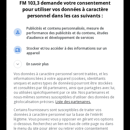
FM 103,3 demande votre consentement
pour utiliser vos données à caractère
NOUVELLES
MUSIQUE
personnel dans les cas suivants :
Publicités et contenu personnalisés, mesure de
- Affaires municipales
- Décompte franco
performance des publicités et du contenu, études
d’audience et développement de services
- Communauté / Social
- Joué récemment
- Culture
Stocker et/ou accéder à des informations sur un
BALADOS
appareil
- Économie
- Éducation
En savoir plus
- Affaires
- Environnement
Vos données à caractère personnel seront traitées, et les
- Art de vivre
informations liées à votre appareil (cookies, identifiants
- Faits divers
uniques et autres types de données) pourront être stockées
- Bien-être
et consultées par 66 partenaires, ainsi que partagées avec lui,
- Santé et bien-être
ou utilisées spécifiquement par ce site. Nos partenaires et
- Emploi
- Sports
nous-mêmes sommes susceptibles d'utiliser des données de
- Finances
géolocalisation précises.
Liste des partenaires.
- Transport / Circulation
Certains fournisseurs sont susceptibles de traiter vos
- Infos citoyennes
données à caractère personnel sur la base de l'intérêt
- Loisirs
légitime. Vous pouvez vous y opposer en gérant vos options
ÉMISSIONS
ci-dessous. Recherchez un lien en bas de cette page ou dans
- Musique
le menu du site pour gérer ou retirer votre consentement