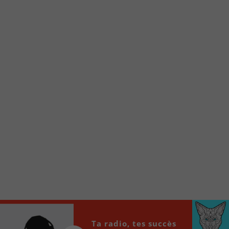
Voici la procédure ;)
À partir de votre téléphone, allez sur le site
internet de la Radio allumée au
www.fm1033.ca
Ensuite cliquez sur l’icône situé au bas de
votre écran
(celui qui représente un carré incluant une
flèche dirigé vers le haut)
Cliquez maintenant sur l’option Ajouter sur
l’écran d’accueil et vous verrez apparaître le
logo du FM 103,3
Faites Enregistrer en haut à droite.
Et voilà! Toutes les infos et l’écoute de votre radio
locale vous sont maintenant accessibles en un clic!
Audio
00:00
00:00
Player
Ta radio, tes succès