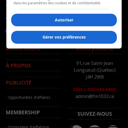
dans les paramètres des cookies et de confidentialité.
Avec la participation du
- Politique
gouvernement du
- Santé
Canada
Autoriser
- Société
- Sports
Gérer vos préférences
BINGO RADIO
NOUS JOINDRE
91,rue Saint-Jean
À PROPOS
Longueuil (Québec)
J4H 2W8
PUBLICITÉ
SMS
|
450-646-6800
admin@fm1033.ca
- Opportunités d’affaires
MEMBERSHIP
SUIVEZ-NOUS
- Formulaire d’adhésion