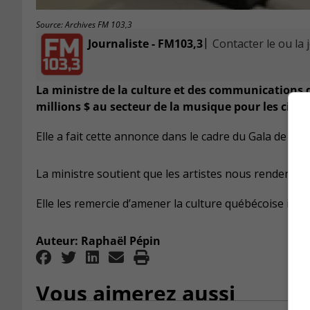
Source: Archives FM 103,3
|
Journaliste - FM103,3
Contacter le ou la 
La ministre de la culture et des communications 
millions $ au secteur de la musique pour les cinq
Elle a fait cette annonce dans le cadre du Gala de l’AD
La ministre soutient que les artistes nous rendent fi
Elle les remercie d’amener la culture québécoise ici et 
Auteur: Raphaël Pépin
Vous aimerez aussi