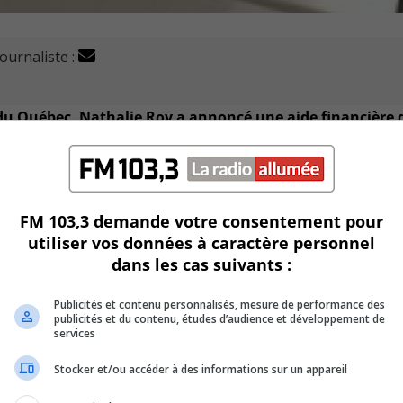
journaliste :
du Québec, Nathalie Roy a annoncé une aide financière 
 prochaines années.
ISQ.
FM 103,3 demande votre consentement pour
ers avec la musique et la chanson.
utiliser vos données à caractère personnel
dans les cas suivants :
à l’international.
Publicités et contenu personnalisés, mesure de performance des
publicités et du contenu, études d’audience et développement de
services
Stocker et/ou accéder à des informations sur un appareil