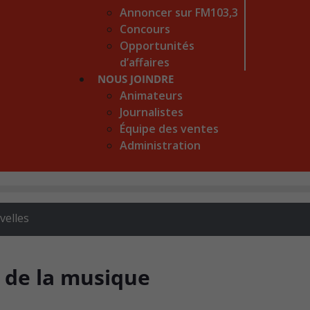
Annoncer sur FM103,3
Concours
Opportunités
d’affaires
NOUS JOINDRE
Animateurs
Journalistes
Équipe des ventes
Administration
velles
r de la musique